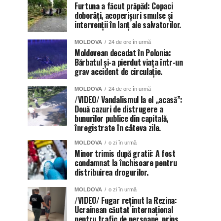
Furtuna a făcut prăpăd: Copaci
doborâți, acoperișuri smulse și
intervenții în lanț ale salvatorilor.
MOLDOVA
24 de ore în urmă
Moldovean decedat în Polonia:
Bărbatul și-a pierdut viața într-un
grav accident de circulație.
MOLDOVA
24 de ore în urmă
/VIDEO/ Vandalismul la el „acasă”:
Două cazuri de distrugere a
bunurilor publice din capitală,
înregistrate în câteva zile.
MOLDOVA
o zi în urmă
Minor trimis după gratii: A fost
condamnat la închisoare pentru
distribuirea drogurilor.
MOLDOVA
o zi în urmă
/VIDEO/ Fugar reținut la Rezina:
Ucrainean căutat internațional
pentru trafic de persoane, prins