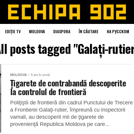
EDIȚIE TV
MOLDOVA
DIASPORA
ÎN CĂUTARE
НА РУССКОМ
ll posts tagged "Galaţi-rutie
MOLDOVA
9 ani în urmă
Ţigarete de contrabandă descoperite
la controlul de frontieră
Poliţiştii de frontieră din cadrul Punctului de Trecere
a Frontierei Galaţi-rutier, împreună cu inspectorii
vamali, au descoperit mii de ţigarete de
provenienţă Republica Moldova pe care...