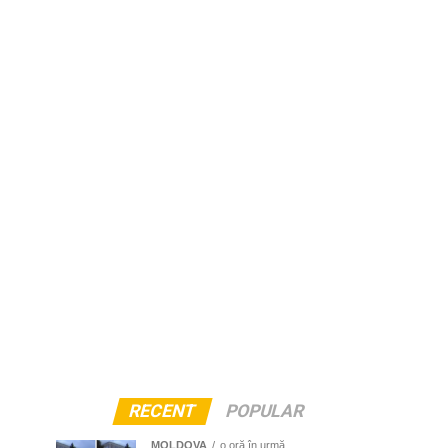
RECENT
POPULAR
MOLDOVA
o oră în urmă