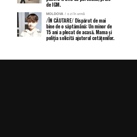
de IGM.
MOLDOVA
o zi în urmă
/ÎN CĂUTARE/ Dispărut de mai
bine de o săptămână: Un minor de
15 ani a plecat de acasă. Mama și
poliția solicită ajutorul cetățenilor.