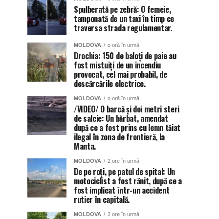
Spulberată pe zebră: O femeie,
tamponată de un taxi în timp ce
traversa strada regulamentar.
MOLDOVA
o oră în urmă
Drochia: 150 de baloți de paie au
fost mistuiți de un incendiu
provocat, cel mai probabil, de
descărcările electrice.
MOLDOVA
o oră în urmă
/VIDEO/ O barcă și doi metri steri
de salcie: Un bărbat, amendat
după ce a fost prins cu lemn tăiat
ilegal în zona de frontieră, la
Manta.
MOLDOVA
2 ore în urmă
De pe roți, pe patul de spital: Un
motociclist a fost rănit, după ce a
fost implicat într-un accident
rutier în capitală.
MOLDOVA
2 ore în urmă