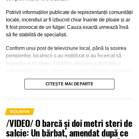
Potrivit informațiilor publicate de reprezentanții comunității
locale, incendiul ar fi izbucnit chiar înainte de ploaie și ar
fi fost provocat de un fulger. Cauza exactă urmează însă
să fie stabilită de specialiști.
Conform unui post de televiziune local, până la sosirea
pompierilor, localnicii s-au mobilizat și au încercat să
împiedice extinderea flăcărilor, alertând autoritățile și
supraveghind zona. Ulterior, mai mulți săteni au participat
la intervenție, punând la dispoziția salvatorilor tehnică
CITEȘTE MAI DEPARTE
agricolă și transportând apă pentru stingerea incendiului.
MOLDOVA
/VIDEO/ O barcă și doi metri steri de
salcie: Un bărbat, amendat după ce