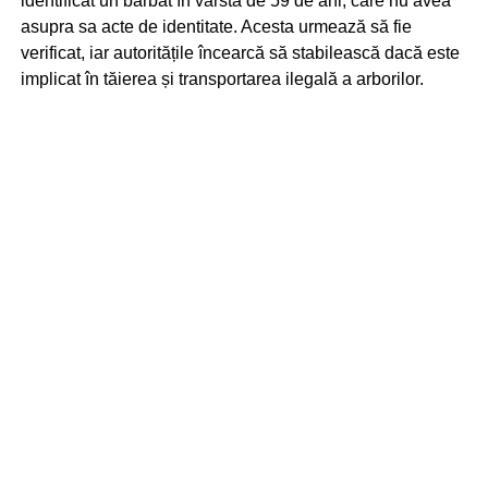
identificat un bărbat în vârstă de 59 de ani, care nu avea
asupra sa acte de identitate. Acesta urmează să fie
verificat, iar autoritățile încearcă să stabilească dacă este
implicat în tăierea și transportarea ilegală a arborilor.