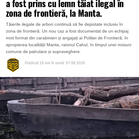
a fost prins cu lemn tăiat ilegal în
zona de frontieră, la Manta.
Tăierile ilegale de arbori continuă să fie depistate inclusiv în
zona de frontieră. Un nou caz a fost documentat de un echipaj
mixt format din carabinieri și angajați ai Poliției de Frontieră, în
apropierea localității Manta, raionul Cahul, în timpul unei misiuni
comune de patrulare și supraveghere.
Publicat
16 ore în urmă
07.08.2026
Din fericire, nimeni nu a avut de suferit, iar reprezentanții
comunității au mulțumit atât pompierilor din Drochia, cât și
localnicilor care au intervenit prompt și au contribuit la
limitarea pagubelor.