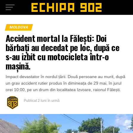
MOLDOVA
Accident mortal la Fălești: Doi
bărbați au decedat pe loc, după ce
s-au izbit cu motocicleta într-o
mașină.
Impact devastator în nordul țării. Două persoane au murit, după
un grav accident rutier produs în dimineața de 29 mai, în jurul
orei 10:00, pe un drum din localitatea Izvoare, raionul Fălești.
Publicat
2 luni în urmă