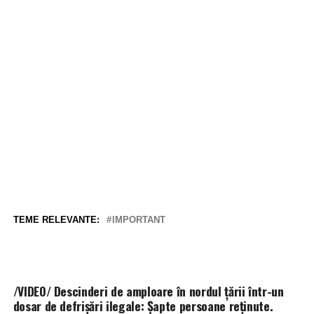
TEME RELEVANTE:
IMPORTANT
/VIDEO/ Descinderi de amploare în nordul țării într-un
dosar de defrișări ilegale: Șapte persoane reținute.