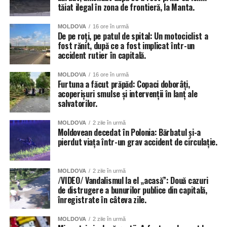
tăiat ilegal în zona de frontieră, la Manta.
MOLDOVA
16 ore în urmă
De pe roți, pe patul de spital: Un motociclist a
fost rănit, după ce a fost implicat într-un
accident rutier în capitală.
MOLDOVA
16 ore în urmă
Furtuna a făcut prăpăd: Copaci doborâți,
acoperișuri smulse și intervenții în lanț ale
salvatorilor.
MOLDOVA
2 zile în urmă
Moldovean decedat în Polonia: Bărbatul și-a
pierdut viața într-un grav accident de circulație.
MOLDOVA
2 zile în urmă
/VIDEO/ Vandalismul la el „acasă”: Două cazuri
de distrugere a bunurilor publice din capitală,
înregistrate în câteva zile.
MOLDOVA
2 zile în urmă