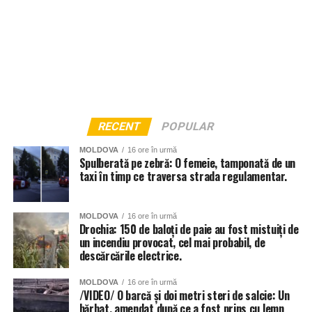
RECENT
POPULAR
MOLDOVA
16 ore în urmă
Spulberată pe zebră: O femeie, tamponată de un
taxi în timp ce traversa strada regulamentar.
MOLDOVA
16 ore în urmă
Drochia: 150 de baloți de paie au fost mistuiți de
un incendiu provocat, cel mai probabil, de
descărcările electrice.
MOLDOVA
16 ore în urmă
/VIDEO/ O barcă și doi metri steri de salcie: Un
bărbat, amendat după ce a fost prins cu lemn