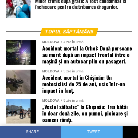
Minor trimis după gratii: A fost condamnat la
închisoare pentru distribuirea drogurilor.
TOPUL SĂPTĂMÂNII
MOLDOVA
4 zile în urmă
Accident mortal la Orhei: Două persoane
au murit după un impact frontal între o
mașină și un autocar plin cu pasageri.
MOLDOVA
3 zile în urmă
Accident mortal în Chișinău: Un
motociclist de 25 de ani, ucis într-un
impact în lanț.
MOLDOVA
5 zile în urmă
„Vestul sălbatic” la Chișinău: Trei bătăi
în doar două zile, cu pumni, picioare și
oameni răniți.
MOLDOVA
5 zile în urmă
SHARE
TWEET
Țara arde la propriu: zeci de hectare de