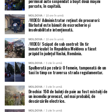
permisul auto suspendat a bușit două mașini
parcate, în capitală.
MOLDOVA
10 ore în urmă
/VIDEO/ Administrator reținut de procurori:
Bărbatul este bănuit de escrocherie și
insolvabilitate intenționată.
MOLDOVA
10 ore în urmă
/VIDEO/ Scăpat de sub control: Un tir
înmatriculat în Republica Moldova a făcut
prăpăd în județul Vaslui, România.
MOLDOVA
3 zile în urmă
Spulberată pe zebră: O femeie, tamponată de un
taxi în timp ce traversa strada regulamentar.
MOLDOVA
3 zile în urmă
Drochia: 150 de baloți de paie au fost mistuiți de
un incendiu provocat, cel mai probabil, de
descărcările electrice.
MOLDOVA
3 zile în urmă