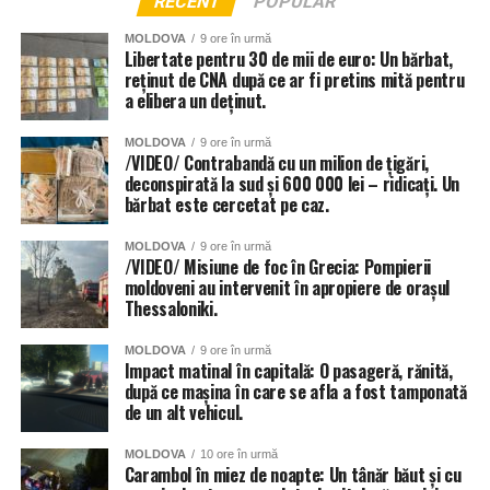
RECENT
POPULAR
MOLDOVA
9 ore în urmă
Libertate pentru 30 de mii de euro: Un bărbat,
reținut de CNA după ce ar fi pretins mită pentru
a elibera un deținut.
MOLDOVA
9 ore în urmă
/VIDEO/ Contrabandă cu un milion de țigări,
deconspirată la sud și 600 000 lei – ridicați. Un
bărbat este cercetat pe caz.
MOLDOVA
9 ore în urmă
/VIDEO/ Misiune de foc în Grecia: Pompierii
moldoveni au intervenit în apropiere de orașul
Thessaloniki.
MOLDOVA
9 ore în urmă
Impact matinal în capitală: O pasageră, rănită,
după ce mașina în care se afla a fost tamponată
de un alt vehicul.
MOLDOVA
10 ore în urmă
Carambol în miez de noapte: Un tânăr băut și cu