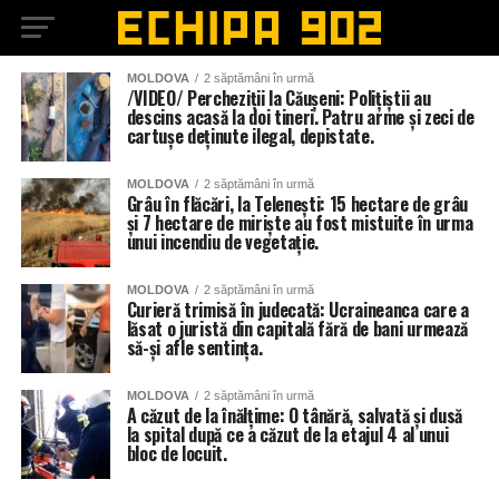
MOLDOVA
2 săptămâni în urmă
/VIDEO/ Percheziții la Căușeni: Polițiștii au
descins acasă la doi tineri. Patru arme și zeci de
cartușe deținute ilegal, depistate.
MOLDOVA
2 săptămâni în urmă
Grâu în flăcări, la Telenești: 15 hectare de grâu
și 7 hectare de miriște au fost mistuite în urma
unui incendiu de vegetație.
MOLDOVA
2 săptămâni în urmă
Curieră trimisă în judecată: Ucraineanca care a
lăsat o juristă din capitală fără de bani urmează
să-și afle sentința.
MOLDOVA
2 săptămâni în urmă
A căzut de la înălțime: O tânără, salvată și dusă
la spital după ce a căzut de la etajul 4 al unui
bloc de locuit.