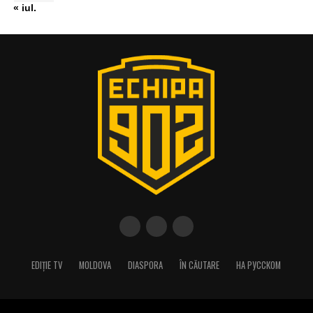
« iul.
EDIȚIE TV
MOLDOVA
DIASPORA
ÎN CĂUTARE
НА РУССКОМ