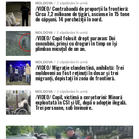
MOLDOVA
2 săptămâni în urmă
/VIDEO/ Contrabandă de proporții la frontieră:
Circa 7,2 milioane de țigări, ascunse în 15 tone
de căpșuni. 14 percheziții în nord.
MOLDOVA
2 săptămâni în urmă
/VIDEO/ Copil folosit drept paravan: Doi
concubini, prinși cu droguri în timp ce își
plimbau micuțul de un an.
MOLDOVA
2 săptămâni în urmă
/VIDEO/ Migrație clandestină, anihilată: Trei
moldoveni au fost reținuți în dosar și trei
migranți, depistați în zona de frontieră.
MOLDOVA
2 săptămâni în urmă
/VIDEO/ Copil, victimă a cerșetoriei: Minoră
exploatată în CSI și UE, după o adopție ilegală.
Trei persoane, sub învinuire.