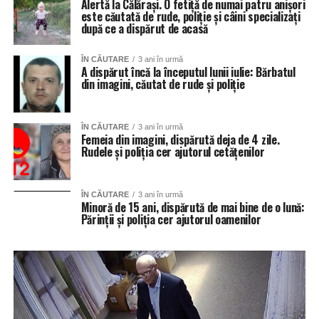
Alertă la Călărași. O fetiță de numai patru anișori
este căutată de rude, poliție și câini specializați
după ce a dispărut de acasă
ÎN CĂUTARE
3 ani în urmă
A dispărut încă la începutul lunii iulie: Bărbatul
din imagini, căutat de rude și poliție
ÎN CĂUTARE
3 ani în urmă
Femeia din imagini, dispărută deja de 4 zile.
Rudele și poliția cer ajutorul cetățenilor
ÎN CĂUTARE
3 ani în urmă
Minoră de 15 ani, dispărută de mai bine de o lună:
Părinții și poliția cer ajutorul oamenilor