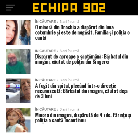
ÎN CĂUTARE
3 ani în urmă
O minoră din Drochia a dispărut din luna
octombrie și este de negăsit. Familia și poliția o
caută
ÎN CĂUTARE
3 ani în urmă
Dispărut de aproape o săptămână: Bărbatul din
imagini, căutat de poliția din Sîngerei
ÎN CĂUTARE
3 ani în urmă
A fugit din spital, plecând într-o direcție
necunoscută: Bărbatul din imagini, căutat deja
de 3 luni
ÎN CĂUTARE
3 ani în urmă
Minora din imagini, dispărută de 4 zile. Părinții și
poliția o caută încontinuu