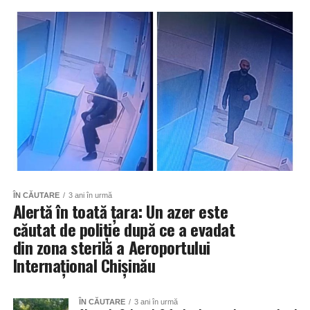
ÎN CĂUTARE
3 ani în urmă
Alertă în toată țara: Un azer este
căutat de poliție după ce a evadat
din zona sterilă a Aeroportului
Internațional Chișinău
ÎN CĂUTARE
3 ani în urmă