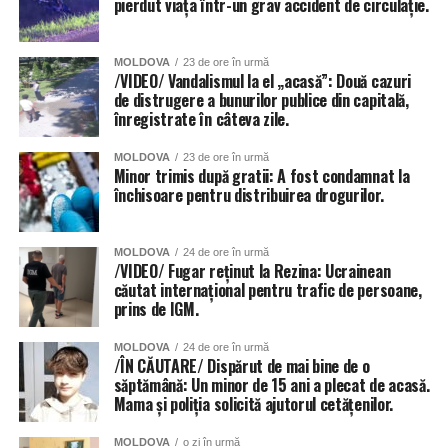
pierdut viața într-un grav accident de circulație.
MOLDOVA
23 de ore în urmă
/VIDEO/ Vandalismul la el „acasă”: Două cazuri
de distrugere a bunurilor publice din capitală,
înregistrate în câteva zile.
MOLDOVA
23 de ore în urmă
Minor trimis după gratii: A fost condamnat la
închisoare pentru distribuirea drogurilor.
MOLDOVA
24 de ore în urmă
/VIDEO/ Fugar reținut la Rezina: Ucrainean
căutat internațional pentru trafic de persoane,
prins de IGM.
MOLDOVA
24 de ore în urmă
/ÎN CĂUTARE/ Dispărut de mai bine de o
săptămână: Un minor de 15 ani a plecat de acasă.
Mama și poliția solicită ajutorul cetățenilor.
MOLDOVA
o zi în urmă