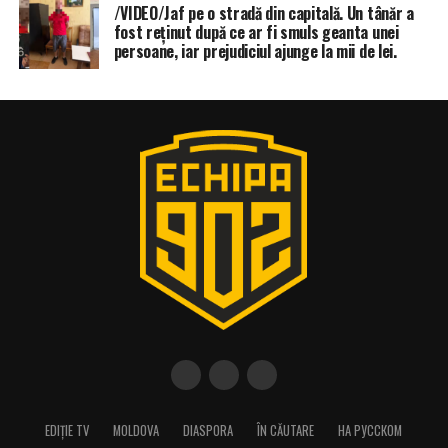
/VIDEO/Jaf pe o stradă din capitală. Un tânăr a
fost reținut după ce ar fi smuls geanta unei
persoane, iar prejudiciul ajunge la mii de lei.
EDIȚIE TV
MOLDOVA
DIASPORA
ÎN CĂUTARE
НА РУССКОМ