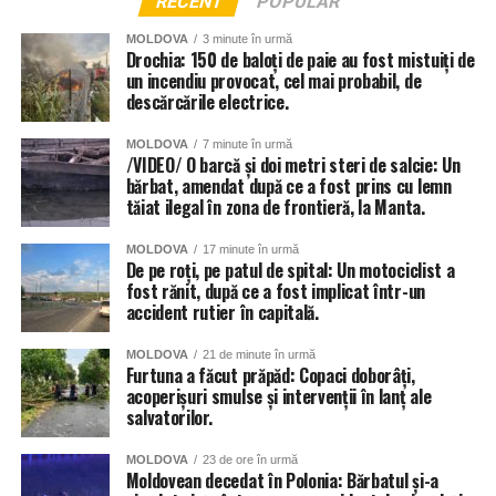
RECENT
POPULAR
MOLDOVA
3 minute în urmă
Drochia: 150 de baloți de paie au fost mistuiți de
un incendiu provocat, cel mai probabil, de
descărcările electrice.
MOLDOVA
7 minute în urmă
/VIDEO/ O barcă și doi metri steri de salcie: Un
bărbat, amendat după ce a fost prins cu lemn
tăiat ilegal în zona de frontieră, la Manta.
MOLDOVA
17 minute în urmă
De pe roți, pe patul de spital: Un motociclist a
fost rănit, după ce a fost implicat într-un
accident rutier în capitală.
MOLDOVA
21 de minute în urmă
Furtuna a făcut prăpăd: Copaci doborâți,
acoperișuri smulse și intervenții în lanț ale
salvatorilor.
MOLDOVA
23 de ore în urmă
Moldovean decedat în Polonia: Bărbatul și-a