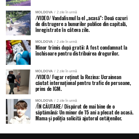
MOLDOVA
2 zile în urmă
/VIDEO/ Vandalismul la el „acasă”: Două cazuri
de distrugere a bunurilor publice din capitală,
înregistrate în câteva zile.
MOLDOVA
2 zile în urmă
Minor trimis după gratii: A fost condamnat la
închisoare pentru distribuirea drogurilor.
MOLDOVA
2 zile în urmă
/VIDEO/ Fugar reținut la Rezina: Ucrainean
căutat internațional pentru trafic de persoane,
prins de IGM.
MOLDOVA
2 zile în urmă
/ÎN CĂUTARE/ Dispărut de mai bine de o
săptămână: Un minor de 15 ani a plecat de acasă.
Mama și poliția solicită ajutorul cetățenilor.