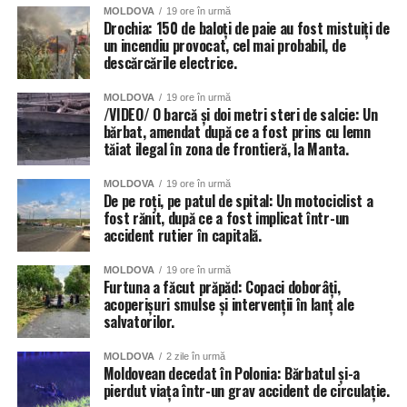
MOLDOVA
19 ore în urmă
Drochia: 150 de baloți de paie au fost mistuiți de
un incendiu provocat, cel mai probabil, de
descărcările electrice.
MOLDOVA
19 ore în urmă
/VIDEO/ O barcă și doi metri steri de salcie: Un
bărbat, amendat după ce a fost prins cu lemn
tăiat ilegal în zona de frontieră, la Manta.
MOLDOVA
19 ore în urmă
De pe roți, pe patul de spital: Un motociclist a
fost rănit, după ce a fost implicat într-un
accident rutier în capitală.
MOLDOVA
19 ore în urmă
Furtuna a făcut prăpăd: Copaci doborâți,
acoperișuri smulse și intervenții în lanț ale
salvatorilor.
MOLDOVA
2 zile în urmă
Moldovean decedat în Polonia: Bărbatul și-a
pierdut viața într-un grav accident de circulație.