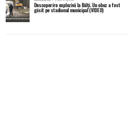
Descoperire explozivă la Bălţi. Un obuz a fost
găsit pe stadionul municipal (VIDEO)