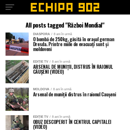
All posts tagged "Război Mondial"
DIASPORA
8 ani în urmă
O bombă de 250kg, găsită în orașul german
Dresda. Printre miile de evacuați sunt și
moldoveni
EDIȚIE TV
8 ani în urmă
ARSENAL DE MUNIȚII, DISTRUS ÎN RAIONUL
CĂUȘENI (VIDEO)
MOLDOVA
8 ani în urmă
Arsenal de muniţii distrus în raionul Cauşeni
EDIȚIE TV
8 ani în urmă
OBUZ DESCOPERIT ÎN CENTRUL CAPITALEI
(VIDEO)