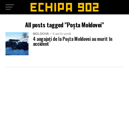
All posts tagged "Poșta Moldovei"
MOLDOVA
9 ani în urmă
4 angajați de la Poșta Moldovei au murit în
accident