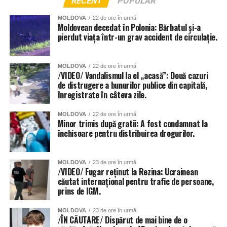
RECENT
POPULAR
MOLDOVA
22 de ore în urmă
Moldovean decedat în Polonia: Bărbatul și-a
pierdut viața într-un grav accident de circulație.
MOLDOVA
22 de ore în urmă
/VIDEO/ Vandalismul la el „acasă”: Două cazuri
de distrugere a bunurilor publice din capitală,
înregistrate în câteva zile.
MOLDOVA
22 de ore în urmă
Minor trimis după gratii: A fost condamnat la
închisoare pentru distribuirea drogurilor.
MOLDOVA
23 de ore în urmă
/VIDEO/ Fugar reținut la Rezina: Ucrainean
căutat internațional pentru trafic de persoane,
prins de IGM.
MOLDOVA
23 de ore în urmă
/ÎN CĂUTARE/ Dispărut de mai bine de o