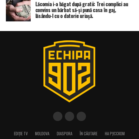
Lăcomia i-a băgat după gratii: Trei complici au
convins un bărbat să-și pună casa în gaj,
lăsându-l cu o datorie uriașă.
EDIȚIE TV
MOLDOVA
DIASPORA
ÎN CĂUTARE
НА РУССКОМ