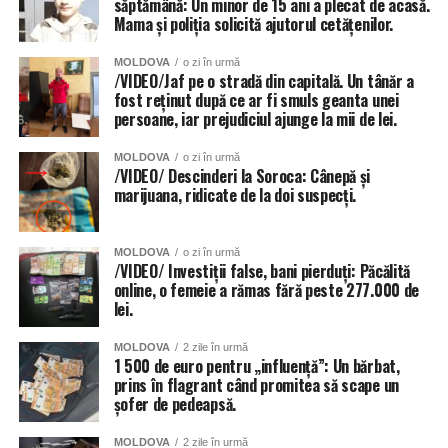
săptămână: Un minor de 15 ani a plecat de acasă.
Mama și poliția solicită ajutorul cetățenilor.
MOLDOVA
o zi în urmă
/VIDEO/Jaf pe o stradă din capitală. Un tânăr a
fost reținut după ce ar fi smuls geanta unei
persoane, iar prejudiciul ajunge la mii de lei.
MOLDOVA
o zi în urmă
/VIDEO/ Descinderi la Soroca: Cânepă și
marijuana, ridicate de la doi suspecți.
MOLDOVA
o zi în urmă
/VIDEO/ Investiții false, bani pierduți: Păcălită
online, o femeie a rămas fără peste 277.000 de
lei.
MOLDOVA
2 zile în urmă
1 500 de euro pentru „influență”: Un bărbat,
prins în flagrant când promitea să scape un
șofer de pedeapsă.
MOLDOVA
2 zile în urmă