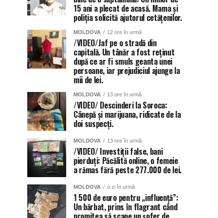
15 ani a plecat de acasă. Mama și
poliția solicită ajutorul cetățenilor.
MOLDOVA
12 ore în urmă
/VIDEO/Jaf pe o stradă din
capitală. Un tânăr a fost reținut
după ce ar fi smuls geanta unei
persoane, iar prejudiciul ajunge la
mii de lei.
MOLDOVA
13 ore în urmă
/VIDEO/ Descinderi la Soroca:
Cânepă și marijuana, ridicate de la
doi suspecți.
MOLDOVA
13 ore în urmă
/VIDEO/ Investiții false, bani
pierduți: Păcălită online, o femeie
a rămas fără peste 277.000 de lei.
MOLDOVA
o zi în urmă
1 500 de euro pentru „influență”:
Un bărbat, prins în flagrant când
promitea să scape un șofer de