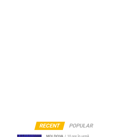
RECENT
POPULAR
MOLDOVA
10 ore în urmă