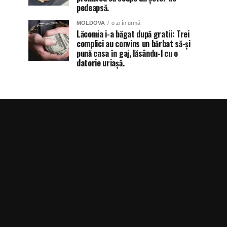
pedeapsă.
MOLDOVA
o zi în urmă
Lăcomia i-a băgat după gratii: Trei
complici au convins un bărbat să-și
pună casa în gaj, lăsându-l cu o
datorie uriașă.