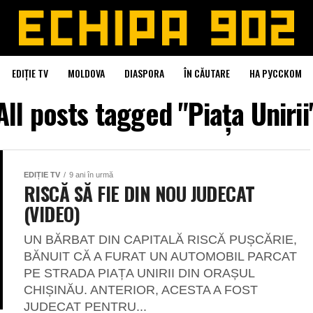
EDIȚIE TV
MOLDOVA
DIASPORA
ÎN CĂUTARE
НА РУССКОМ
All posts tagged "Piața Unirii
EDIȚIE TV
9 ani în urmă
RISCĂ SĂ FIE DIN NOU JUDECAT
(VIDEO)
UN BĂRBAT DIN CAPITALĂ RISCĂ PUȘCĂRIE,
BĂNUIT CĂ A FURAT UN AUTOMOBIL PARCAT
PE STRADA PIAȚA UNIRII DIN ORAȘUL
CHIȘINĂU. ANTERIOR, ACESTA A FOST
JUDECAT PENTRU...