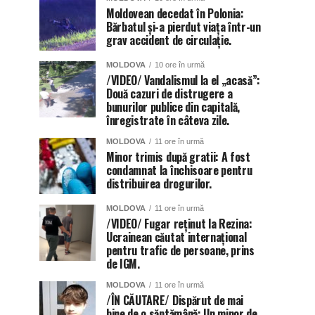
Moldovean decedat în Polonia:
Bărbatul și-a pierdut viața într-un
grav accident de circulație.
MOLDOVA
10 ore în urmă
/VIDEO/ Vandalismul la el „acasă”:
Două cazuri de distrugere a
bunurilor publice din capitală,
înregistrate în câteva zile.
MOLDOVA
11 ore în urmă
Minor trimis după gratii: A fost
condamnat la închisoare pentru
distribuirea drogurilor.
MOLDOVA
11 ore în urmă
/VIDEO/ Fugar reținut la Rezina:
Ucrainean căutat internațional
pentru trafic de persoane, prins
de IGM.
MOLDOVA
11 ore în urmă
/ÎN CĂUTARE/ Dispărut de mai
bine de o săptămână: Un minor de