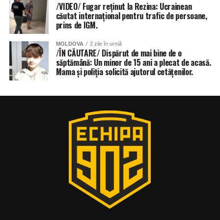
/VIDEO/ Fugar reținut la Rezina: Ucrainean
căutat internațional pentru trafic de persoane,
prins de IGM.
MOLDOVA
2 zile în urmă
/ÎN CĂUTARE/ Dispărut de mai bine de o
săptămână: Un minor de 15 ani a plecat de acasă.
Mama și poliția solicită ajutorul cetățenilor.