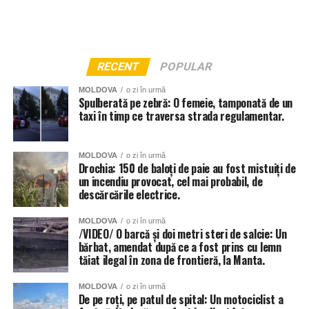
RECENT
POPULAR
MOLDOVA
o zi în urmă
Spulberată pe zebră: O femeie, tamponată de un
taxi în timp ce traversa strada regulamentar.
MOLDOVA
o zi în urmă
Drochia: 150 de baloți de paie au fost mistuiți de
un incendiu provocat, cel mai probabil, de
descărcările electrice.
MOLDOVA
o zi în urmă
/VIDEO/ O barcă și doi metri steri de salcie: Un
bărbat, amendat după ce a fost prins cu lemn
tăiat ilegal în zona de frontieră, la Manta.
MOLDOVA
o zi în urmă
De pe roți, pe patul de spital: Un motociclist a