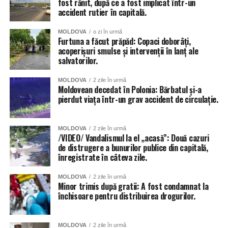
fost rănit, după ce a fost implicat într-un
accident rutier în capitală.
MOLDOVA
o zi în urmă
Furtuna a făcut prăpăd: Copaci doborâți,
acoperișuri smulse și intervenții în lanț ale
salvatorilor.
MOLDOVA
2 zile în urmă
Moldovean decedat în Polonia: Bărbatul și-a
pierdut viața într-un grav accident de circulație.
MOLDOVA
2 zile în urmă
/VIDEO/ Vandalismul la el „acasă”: Două cazuri
de distrugere a bunurilor publice din capitală,
înregistrate în câteva zile.
MOLDOVA
2 zile în urmă
Minor trimis după gratii: A fost condamnat la
închisoare pentru distribuirea drogurilor.
MOLDOVA
2 zile în urmă