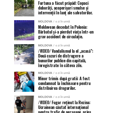
Furtuna a făcut prăpăd: Copaci
doborâți, acoperișuri smulse și
intervenții în lanț ale salvatorilor.
MOLDOVA
o zi în urmă
Moldovean decedat în Polonia:
Bărbatul și-a pierdut viața într-un
grav accident de circulație.
MOLDOVA
o zi în urmă
/VIDEO/ Vandalismul la el „acasă”:
Două cazuri de distrugere a
bunurilor publice din capitală,
înregistrate în câteva zile.
MOLDOVA
o zi în urmă
Minor trimis după gratii: A fost
condamnat la închisoare pentru
distribuirea drogurilor.
MOLDOVA
o zi în urmă
/VIDEO/ Fugar reținut la Rezina:
Ucrainean căutat internațional
pentru trafic de persoane, prins