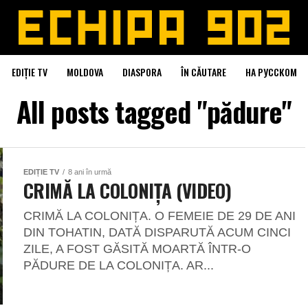
EDIȚIE TV
MOLDOVA
DIASPORA
ÎN CĂUTARE
НА РУССКОМ
All posts tagged "pădure"
EDIȚIE TV
8 ani în urmă
CRIMĂ LA COLONIȚA (VIDEO)
CRIMĂ LA COLONIȚA. O FEMEIE DE 29 DE ANI
DIN TOHATIN, DATĂ DISPARUTĂ ACUM CINCI
ZILE, A FOST GĂSITĂ MOARTĂ ÎNTR-O
PĂDURE DE LA COLONIȚA. AR...