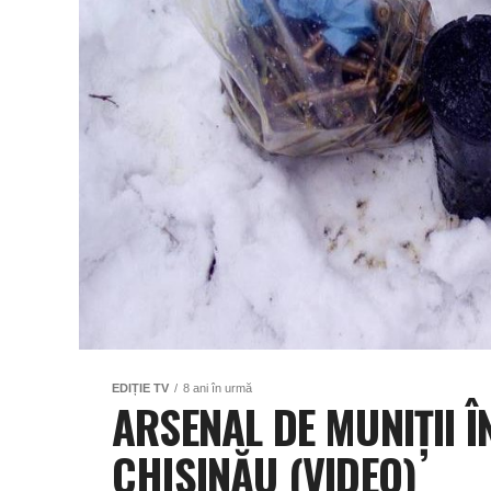
EDIȚIE TV
8 ani în urmă
ARSENAL DE MUNIŢII 
CHIȘINĂU (VIDEO)