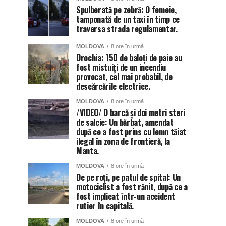
Spulberată pe zebră: O femeie,
tamponată de un taxi în timp ce
traversa strada regulamentar.
MOLDOVA
8 ore în urmă
Drochia: 150 de baloți de paie au
fost mistuiți de un incendiu
provocat, cel mai probabil, de
descărcările electrice.
MOLDOVA
8 ore în urmă
/VIDEO/ O barcă și doi metri steri
de salcie: Un bărbat, amendat
după ce a fost prins cu lemn tăiat
ilegal în zona de frontieră, la
Manta.
MOLDOVA
8 ore în urmă
De pe roți, pe patul de spital: Un
motociclist a fost rănit, după ce a
fost implicat într-un accident
rutier în capitală.
MOLDOVA
8 ore în urmă