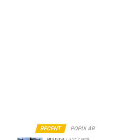
RECENT
POPULAR
MOLDOVA
8 ore în urmă