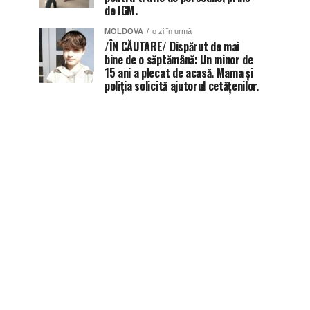
de IGM.
MOLDOVA
o zi în urmă
/ÎN CĂUTARE/ Dispărut de mai
bine de o săptămână: Un minor de
15 ani a plecat de acasă. Mama și
poliția solicită ajutorul cetățenilor.