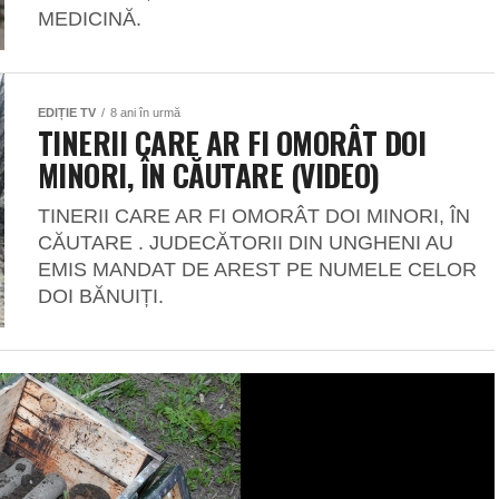
MEDICINĂ.
EDIȚIE TV
8 ani în urmă
TINERII CARE AR FI OMORÂT DOI
MINORI, ÎN CĂUTARE (VIDEO)
TINERII CARE AR FI OMORÂT DOI MINORI, ÎN
CĂUTARE . JUDECĂTORII DIN UNGHENI AU
EMIS MANDAT DE AREST PE NUMELE CELOR
DOI BĂNUIȚI.