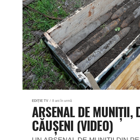
EDIȚIE TV
8 ani în urmă
ARSENAL DE MUNIȚII, 
CĂUȘENI (VIDEO)
UN ARSENAL DE MUNIȚII DIN P