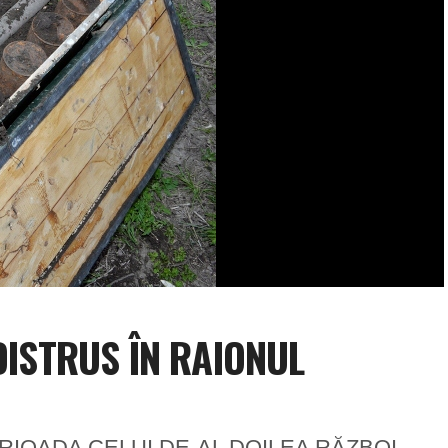
DISTRUS ÎN RAIONUL
ERIOADA CELUI DE-AL DOILEA RĂZBOI