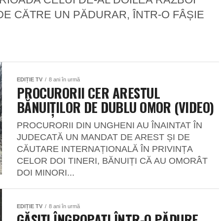
DE CĂTRE UN PĂDURAR, ÎNTR-O FÂȘIE
EDIȚIE TV
8 ani în urmă
PROCURORII CER ARESTUL
BĂNUIȚILOR DE DUBLU OMOR (VIDEO)
PROCURORII DIN UNGHENI AU ÎNAINTAT ÎN
JUDECATĂ UN MANDAT DE AREST ȘI DE
CĂUTARE INTERNAȚIONALĂ ÎN PRIVINȚA
CELOR DOI TINERI, BĂNUIȚI CĂ AU OMORÂT
DOI MINORI...
EDIȚIE TV
8 ani în urmă
GĂSIȚI ÎNGROPAȚI ÎNTR-O PĂDURE