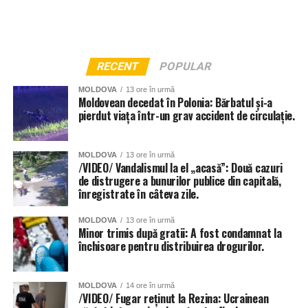
RECENT
POPULAR
MOLDOVA
13 ore în urmă
Moldovean decedat în Polonia: Bărbatul și-a
pierdut viața într-un grav accident de circulație.
MOLDOVA
13 ore în urmă
/VIDEO/ Vandalismul la el „acasă”: Două cazuri
de distrugere a bunurilor publice din capitală,
înregistrate în câteva zile.
MOLDOVA
13 ore în urmă
Minor trimis după gratii: A fost condamnat la
închisoare pentru distribuirea drogurilor.
MOLDOVA
14 ore în urmă
/VIDEO/ Fugar reținut la Rezina: Ucrainean