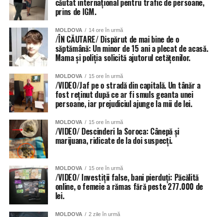
căutat internațional pentru trafic de persoane,
prins de IGM.
MOLDOVA
14 ore în urmă
/ÎN CĂUTARE/ Dispărut de mai bine de o
săptămână: Un minor de 15 ani a plecat de acasă.
Mama și poliția solicită ajutorul cetățenilor.
MOLDOVA
15 ore în urmă
/VIDEO/Jaf pe o stradă din capitală. Un tânăr a
fost reținut după ce ar fi smuls geanta unei
persoane, iar prejudiciul ajunge la mii de lei.
MOLDOVA
15 ore în urmă
/VIDEO/ Descinderi la Soroca: Cânepă și
marijuana, ridicate de la doi suspecți.
MOLDOVA
15 ore în urmă
/VIDEO/ Investiții false, bani pierduți: Păcălită
online, o femeie a rămas fără peste 277.000 de
lei.
MOLDOVA
2 zile în urmă