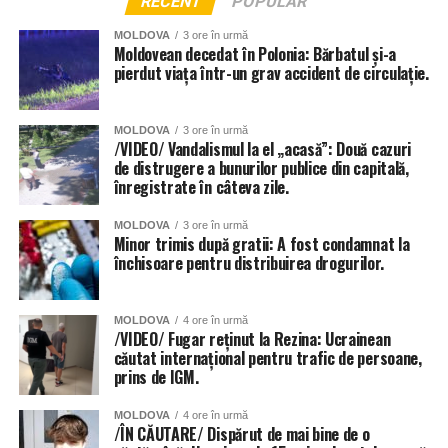
RECENT
POPULAR
MOLDOVA
3 ore în urmă
Moldovean decedat în Polonia: Bărbatul și-a
pierdut viața într-un grav accident de circulație.
MOLDOVA
3 ore în urmă
/VIDEO/ Vandalismul la el „acasă”: Două cazuri
de distrugere a bunurilor publice din capitală,
înregistrate în câteva zile.
MOLDOVA
3 ore în urmă
Minor trimis după gratii: A fost condamnat la
închisoare pentru distribuirea drogurilor.
MOLDOVA
4 ore în urmă
/VIDEO/ Fugar reținut la Rezina: Ucrainean
căutat internațional pentru trafic de persoane,
prins de IGM.
MOLDOVA
4 ore în urmă
/ÎN CĂUTARE/ Dispărut de mai bine de o