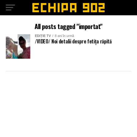
All posts tagged "importat"
EDIȚIE TV
8 ani în urmă
/VIDEO/ Noi detalii despre fetița răpită