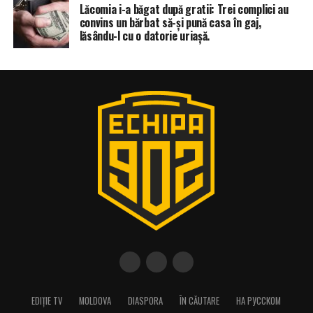
Lăcomia i-a băgat după gratii: Trei complici au
convins un bărbat să-și pună casa în gaj,
lăsându-l cu o datorie uriașă.
EDIȚIE TV
MOLDOVA
DIASPORA
ÎN CĂUTARE
НА РУССКОМ