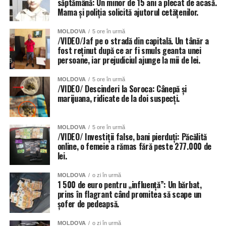
săptămână: Un minor de 15 ani a plecat de acasă.
Mama și poliția solicită ajutorul cetățenilor.
MOLDOVA
5 ore în urmă
/VIDEO/Jaf pe o stradă din capitală. Un tânăr a
fost reținut după ce ar fi smuls geanta unei
persoane, iar prejudiciul ajunge la mii de lei.
MOLDOVA
5 ore în urmă
/VIDEO/ Descinderi la Soroca: Cânepă și
marijuana, ridicate de la doi suspecți.
MOLDOVA
5 ore în urmă
/VIDEO/ Investiții false, bani pierduți: Păcălită
online, o femeie a rămas fără peste 277.000 de
lei.
MOLDOVA
o zi în urmă
1 500 de euro pentru „influență”: Un bărbat,
prins în flagrant când promitea să scape un
șofer de pedeapsă.
MOLDOVA
o zi în urmă