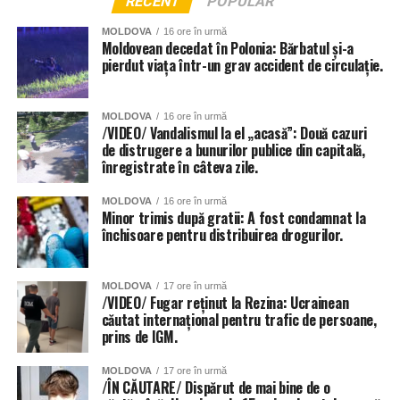
RECENT
POPULAR
MOLDOVA
16 ore în urmă
Moldovean decedat în Polonia: Bărbatul și-a
pierdut viața într-un grav accident de circulație.
MOLDOVA
16 ore în urmă
/VIDEO/ Vandalismul la el „acasă”: Două cazuri
de distrugere a bunurilor publice din capitală,
înregistrate în câteva zile.
MOLDOVA
16 ore în urmă
Minor trimis după gratii: A fost condamnat la
închisoare pentru distribuirea drogurilor.
MOLDOVA
17 ore în urmă
/VIDEO/ Fugar reținut la Rezina: Ucrainean
căutat internațional pentru trafic de persoane,
prins de IGM.
MOLDOVA
17 ore în urmă
/ÎN CĂUTARE/ Dispărut de mai bine de o