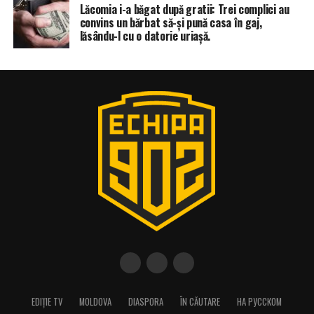
Lăcomia i-a băgat după gratii: Trei complici au
convins un bărbat să-și pună casa în gaj,
lăsându-l cu o datorie uriașă.
EDIȚIE TV
MOLDOVA
DIASPORA
ÎN CĂUTARE
НА РУССКОМ