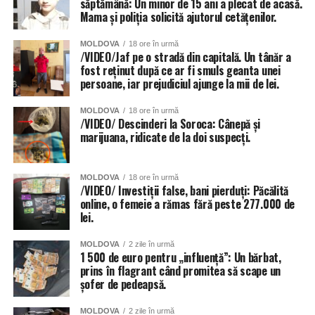
săptămână: Un minor de 15 ani a plecat de acasă.
Mama și poliția solicită ajutorul cetățenilor.
MOLDOVA
18 ore în urmă
/VIDEO/Jaf pe o stradă din capitală. Un tânăr a
fost reținut după ce ar fi smuls geanta unei
persoane, iar prejudiciul ajunge la mii de lei.
MOLDOVA
18 ore în urmă
/VIDEO/ Descinderi la Soroca: Cânepă și
marijuana, ridicate de la doi suspecți.
MOLDOVA
18 ore în urmă
/VIDEO/ Investiții false, bani pierduți: Păcălită
online, o femeie a rămas fără peste 277.000 de
lei.
MOLDOVA
2 zile în urmă
1 500 de euro pentru „influență”: Un bărbat,
prins în flagrant când promitea să scape un
șofer de pedeapsă.
MOLDOVA
2 zile în urmă