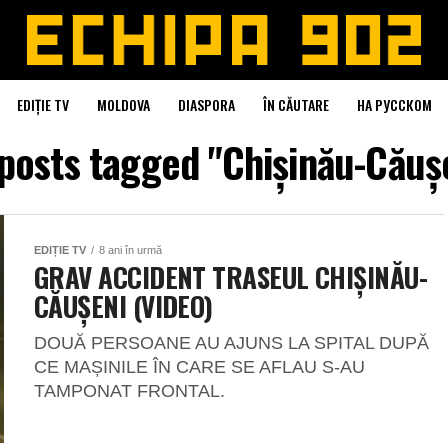
EDIȚIE TV
MOLDOVA
DIASPORA
ÎN CĂUTARE
НА РУССКОМ
 posts tagged "Chişinău-Căuş
EDIȚIE TV
8 ani în urmă
GRAV ACCIDENT TRASEUL CHIŞINĂU-
CĂUŞENI (VIDEO)
DOUĂ PERSOANE AU AJUNS LA SPITAL DUPĂ
CE MAȘINILE ÎN CARE SE AFLAU S-AU
TAMPONAT FRONTAL.