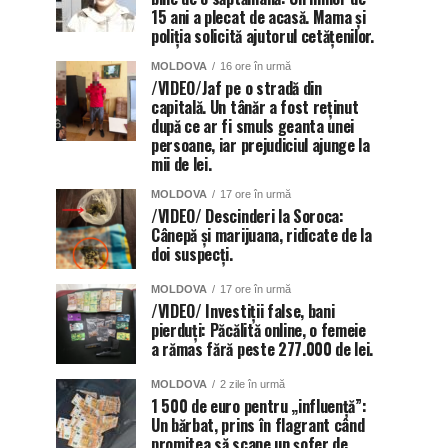
15 ani a plecat de acasă. Mama și
poliția solicită ajutorul cetățenilor.
MOLDOVA
16 ore în urmă
/VIDEO/Jaf pe o stradă din
capitală. Un tânăr a fost reținut
după ce ar fi smuls geanta unei
persoane, iar prejudiciul ajunge la
mii de lei.
MOLDOVA
17 ore în urmă
/VIDEO/ Descinderi la Soroca:
Cânepă și marijuana, ridicate de la
doi suspecți.
MOLDOVA
17 ore în urmă
/VIDEO/ Investiții false, bani
pierduți: Păcălită online, o femeie
a rămas fără peste 277.000 de lei.
MOLDOVA
2 zile în urmă
1 500 de euro pentru „influență”:
Un bărbat, prins în flagrant când
promitea să scape un șofer de