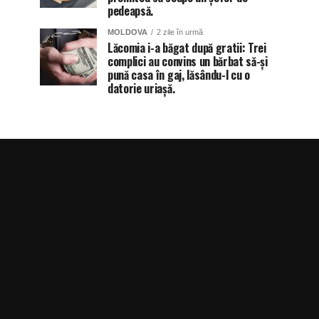
pedeapsă.
MOLDOVA
2 zile în urmă
Lăcomia i-a băgat după gratii: Trei
complici au convins un bărbat să-și
pună casa în gaj, lăsându-l cu o
datorie uriașă.