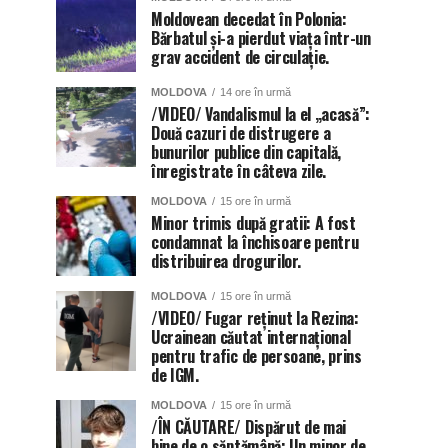
Moldovean decedat în Polonia:
Bărbatul și-a pierdut viața într-un
grav accident de circulație.
MOLDOVA
14 ore în urmă
/VIDEO/ Vandalismul la el „acasă”:
Două cazuri de distrugere a
bunurilor publice din capitală,
înregistrate în câteva zile.
MOLDOVA
15 ore în urmă
Minor trimis după gratii: A fost
condamnat la închisoare pentru
distribuirea drogurilor.
MOLDOVA
15 ore în urmă
/VIDEO/ Fugar reținut la Rezina:
Ucrainean căutat internațional
pentru trafic de persoane, prins
de IGM.
MOLDOVA
15 ore în urmă
/ÎN CĂUTARE/ Dispărut de mai
bine de o săptămână: Un minor de