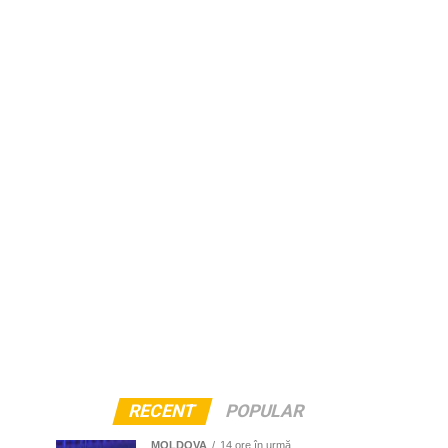
RECENT
POPULAR
MOLDOVA
14 ore în urmă