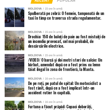
RECENT
POPULAR
MOLDOVA
15 ore în urmă
Spulberată pe zebră: O femeie, tamponată de un
taxi în timp ce traversa strada regulamentar.
MOLDOVA
15 ore în urmă
Drochia: 150 de baloți de paie au fost mistuiți de
un incendiu provocat, cel mai probabil, de
descărcările electrice.
MOLDOVA
15 ore în urmă
/VIDEO/ O barcă și doi metri steri de salcie: Un
bărbat, amendat după ce a fost prins cu lemn
tăiat ilegal în zona de frontieră, la Manta.
MOLDOVA
16 ore în urmă
De pe roți, pe patul de spital: Un motociclist a
fost rănit, după ce a fost implicat într-un
accident rutier în capitală.
MOLDOVA
16 ore în urmă
Furtuna a făcut prăpăd: Copaci doborâți,