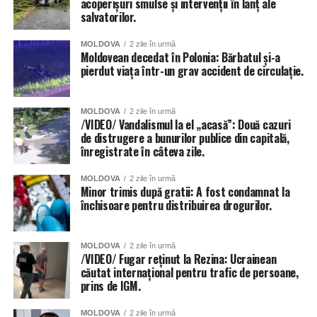
acoperișuri smulse și intervenții în lanț ale
salvatorilor.
MOLDOVA
2 zile în urmă
Moldovean decedat în Polonia: Bărbatul și-a
pierdut viața într-un grav accident de circulație.
MOLDOVA
2 zile în urmă
/VIDEO/ Vandalismul la el „acasă”: Două cazuri
de distrugere a bunurilor publice din capitală,
înregistrate în câteva zile.
MOLDOVA
2 zile în urmă
Minor trimis după gratii: A fost condamnat la
închisoare pentru distribuirea drogurilor.
MOLDOVA
2 zile în urmă
/VIDEO/ Fugar reținut la Rezina: Ucrainean
căutat internațional pentru trafic de persoane,
prins de IGM.
MOLDOVA
2 zile în urmă