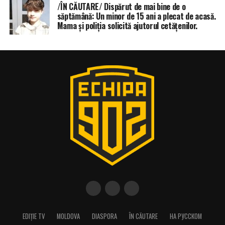
/ÎN CĂUTARE/ Dispărut de mai bine de o
săptămână: Un minor de 15 ani a plecat de acasă.
Mama și poliția solicită ajutorul cetățenilor.
EDIȚIE TV
MOLDOVA
DIASPORA
ÎN CĂUTARE
НА РУССКОМ