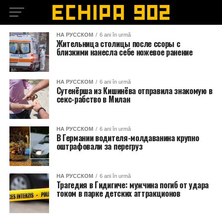
НА РУССКОМ
6 ani în urmă
Жительница столицы после ссоры с
близкими нанесла себе ножевое ранение
НА РУССКОМ
6 ani în urmă
Сутенёрша из Кишинёва отправила знакомую в
секс-рабство в Милан
НА РУССКОМ
6 ani în urmă
В Германии водителя-молдаванина крупно
оштрафовали за перегруз
НА РУССКОМ
6 ani în urmă
Трагедия в Гидигиче: мужчина погиб от удара
током в парке детских аттракционов