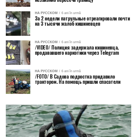
НА РУССКОМ
6 ani în urmă
За 2 недели патрульные отреагировали почти
на 3 тысячи жалоб кишиневцев
НА РУССКОМ
6 ani în urmă
/VIDEO/ Полиция задержала кишиневца,
продававшего наркотики через Telegram
НА РУССКОМ
6 ani în urmă
/FOTO/ В Садова подростка придавило
трактором. На помощь пришли спасатели