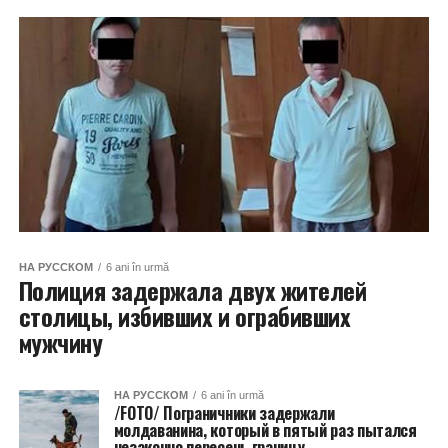
НА РУССКОМ
6 ani în urmă
Полиция задержала двух жителей
столицы, избивших и ограбивших
мужчину
НА РУССКОМ
6 ani în urmă
/FOTO/ Пограничники задержали
молдаванина, который в пятый раз пытался
незаконно пересечь границу