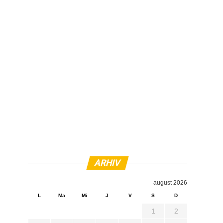
ARHIV
august 2026
L
Ma
Mi
J
V
S
D
1
2