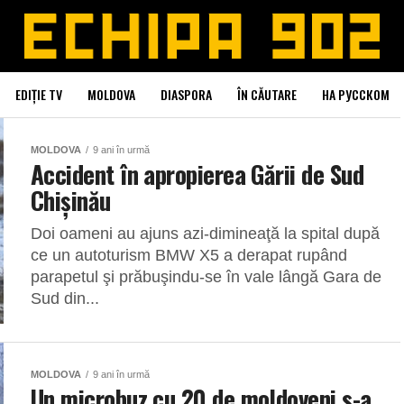
EDIȚIE TV
MOLDOVA
DIASPORA
ÎN CĂUTARE
НА РУССКОМ
MOLDOVA
9 ani în urmă
Accident în apropierea Gării de Sud
Chișinău
Doi oameni au ajuns azi-dimineaţă la spital după
ce un autoturism BMW X5 a derapat rupând
parapetul şi prăbuşindu-se în vale lângă Gara de
Sud din...
MOLDOVA
9 ani în urmă
Un microbuz cu 20 de moldoveni s-a