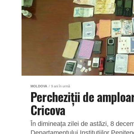
MOLDOVA
9 ani în urmă
Percheziții de amploar
Cricova
În dimineața zilei de astăzi, 8 decemb
Departamentului Instituțiilor Penit