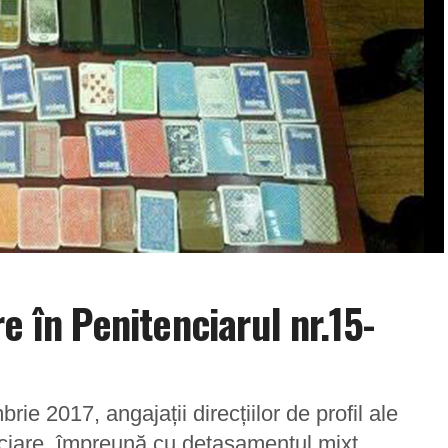
e în Penitenciarul nr.15-
rie 2017, angajații direcțiilor de profil ale
enciare, împreună cu detașamentul mixt