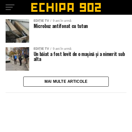
EDIȚIE TV
9 ani în urmă
Microbuz antifonat cu tutun
EDIȚIE TV
9 ani în urmă
Un băiat a fost lovit de o mașină și a nimerit sub
alta
MAI MULTE ARTICOLE