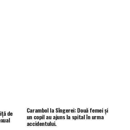
Carambol la Sîngerei: Două femei și
iță de
un copil au ajuns la spital în urma
exual
accidentului.