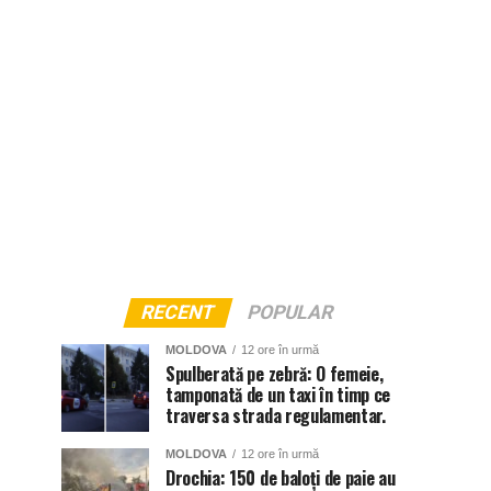
RECENT
POPULAR
MOLDOVA
12 ore în urmă
Spulberată pe zebră: O femeie,
tamponată de un taxi în timp ce
traversa strada regulamentar.
MOLDOVA
12 ore în urmă
Drochia: 150 de baloți de paie au