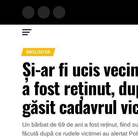
MOLDOVA
Și-ar fi ucis vec
a fost reținut, du
găsit cadavrul vi
Un bărbat de 69 de ani a fost reținut, fiind s
făcută după ce rudele victimei au alertat Poli