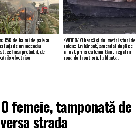
a: 150 de baloți de paie au
/VIDEO/ O barcă și doi metri steri de
istuiți de un incendiu
salcie: Un bărbat, amendat după ce
at, cel mai probabil, de
a fost prins cu lemn tăiat ilegal în
cările electrice.
zona de frontieră, la Manta.
 O femeie, tamponată de
aversa strada