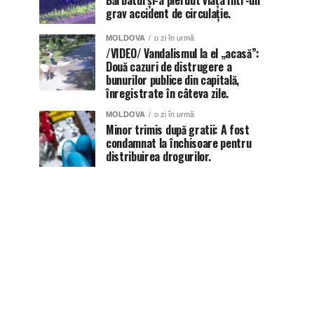
Bărbatul și-a pierdut viața într-un
grav accident de circulație.
MOLDOVA
o zi în urmă
/VIDEO/ Vandalismul la el „acasă”:
Două cazuri de distrugere a
bunurilor publice din capitală,
înregistrate în câteva zile.
MOLDOVA
o zi în urmă
Minor trimis după gratii: A fost
condamnat la închisoare pentru
distribuirea drogurilor.