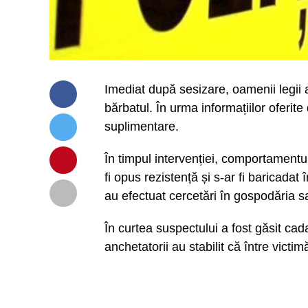
Imediat după sesizare, oamenii legii a
bărbatul. În urma informațiilor oferite 
suplimentare.
În timpul intervenției, comportamentul 
fi opus rezistență și s-ar fi baricadat 
au efectuat cercetări în gospodăria s
În curtea suspectului a fost găsit cada
anchetatorii au stabilit că între victi