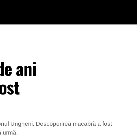
de ani
fost
 raionul Ungheni. Descoperirea macabră a fost
ră urmă.