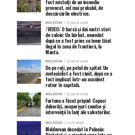
fost mistuiți de un incendiu
provocat, cel mai probabil, de
descărcările electrice.
MOLDOVA
12 ore în urmă
/VIDEO/ O barcă și doi metri steri
de salcie: Un bărbat, amendat
după ce a fost prins cu lemn tăiat
ilegal în zona de frontieră, la
Manta.
MOLDOVA
12 ore în urmă
De pe roți, pe patul de spital: Un
motociclist a fost rănit, după ce a
fost implicat într-un accident
rutier în capitală.
MOLDOVA
12 ore în urmă
Furtuna a făcut prăpăd: Copaci
doborâți, acoperișuri smulse și
intervenții în lanț ale salvatorilor.
MOLDOVA
o zi în urmă
Moldovean decedat în Polonia: