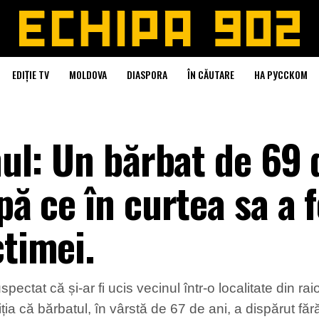
EDIȚIE TV
MOLDOVA
DIASPORA
ÎN CĂUTARE
НА РУССКОМ
inul: Un bărbat de 69 
pă ce în curtea sa a 
ctimei.
uspectat că și-ar fi ucis vecinul într-o localitate din
ția că bărbatul, în vârstă de 67 de ani, a dispărut fă