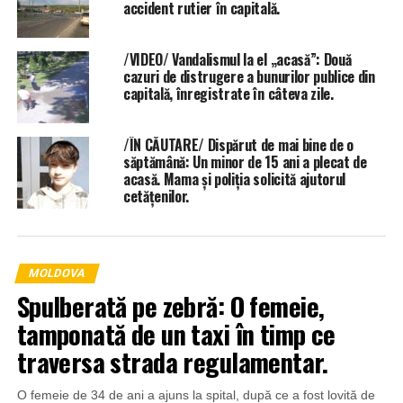
accident rutier în capitală.
/VIDEO/ Vandalismul la el „acasă”: Două
cazuri de distrugere a bunurilor publice din
capitală, înregistrate în câteva zile.
/ÎN CĂUTARE/ Dispărut de mai bine de o
săptămână: Un minor de 15 ani a plecat de
acasă. Mama și poliția solicită ajutorul
cetățenilor.
MOLDOVA
Spulberată pe zebră: O femeie,
tamponată de un taxi în timp ce
traversa strada regulamentar.
O femeie de 34 de ani a ajuns la spital, după ce a fost lovită de