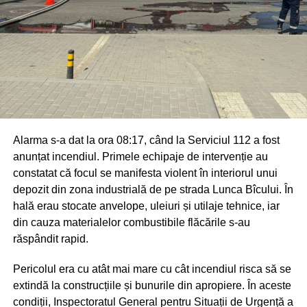
Alarma s-a dat la ora 08:17, când la Serviciul 112 a fost
anunțat incendiul. Primele echipaje de intervenție au
constatat că focul se manifesta violent în interiorul unui
depozit din zona industrială de pe strada Lunca Bîcului. În
hală erau stocate anvelope, uleiuri și utilaje tehnice, iar
din cauza materialelor combustibile flăcările s-au
răspândit rapid.
Pericolul era cu atât mai mare cu cât incendiul risca să se
extindă la construcțiile și bunurile din apropiere. În aceste
condiții, Inspectoratul General pentru Situații de Urgență a