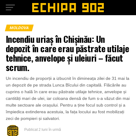
MOLDOVA
Incendiu uriaș în Chișinău: Un
depozit în care erau păstrate utilaje
tehnice, anvelope și uleiuri – făcut
scrum.
Un incendiu de proporții a izbucnit în dimineața zilei de 31 mai la
un depozit de pe strada Lunca Bîcului din capitală. Flăcările au
cuprins o hală în care erau păstrate utilaje tehnice, anvelope și
cantități mari de ulei, iar coloana densă de fum s-a văzut din mai
multe sectoare ale orașului. Pentru a ține focul sub control și a
împiedica extinderea acestuia, la fața locului au fost mobilizați
zeci de pompieri și salvatori.
Publicat
2 luni în urmă