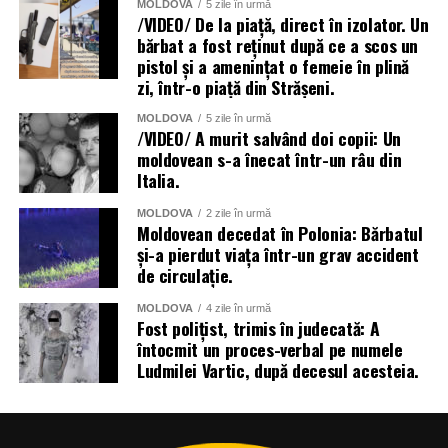
MOLDOVA
5 zile în urmă
/VIDEO/ De la piață, direct în izolator. Un
bărbat a fost reținut după ce a scos un
pistol și a amenințat o femeie în plină
zi, într-o piață din Strășeni.
MOLDOVA
5 zile în urmă
/VIDEO/ A murit salvând doi copii: Un
moldovean s-a înecat într-un râu din
Italia.
MOLDOVA
2 zile în urmă
Moldovean decedat în Polonia: Bărbatul
și-a pierdut viața într-un grav accident
de circulație.
MOLDOVA
4 zile în urmă
Fost polițist, trimis în judecată: A
întocmit un proces-verbal pe numele
Ludmilei Vartic, după decesul acesteia.