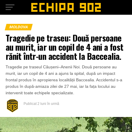
MOLDOVA
Tragedie pe traseu: Două persoane
au murit, iar un copil de 4 ani a fost
rănit într-un accident la Baccealia.
Tragedie pe traseul Căușeni–Anenii Noi. Două persoane au
murit, iar un copil de 4 ani a ajuns la spital, după un impact
frontal produs în apropierea localității Baccealia. Accidentul s-a
produs în după-amiaza zilei de 27 mai, iar la fața locului au
intervenit toate echipele specializate.
Publicat
2 luni în urmă