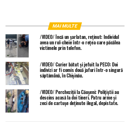
MAI MULTE
/VIDEO/ Încă un șarlatan, reținut: Individul
avea un rol-cheie într-o rețea care păcălea
victimele prin telefon.
/VIDEO/ Curier bătut și jefuit la PECO: Doi
indivizi ar fi comis două jafuri într-o singură
săptămână, în Chișinău.
/VIDEO/ Percheziții la Căușeni: Polițiștii au
descins acasă la doi tineri. Patru arme și
zeci de cartușe deținute ilegal, depistate.