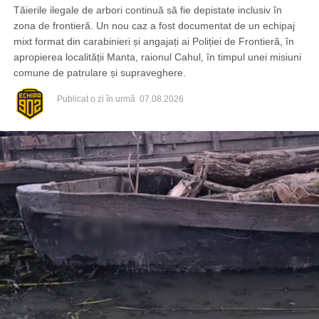
Tăierile ilegale de arbori continuă să fie depistate inclusiv în
zona de frontieră. Un nou caz a fost documentat de un echipaj
mixt format din carabinieri și angajați ai Poliției de Frontieră, în
apropierea localității Manta, raionul Cahul, în timpul unei misiuni
comune de patrulare și supraveghere.
Publicat
o zi în urmă
07.08.2026
Din fericire, nimeni nu a avut de suferit, iar reprezentanții
comunității au mulțumit atât pompierilor din Drochia, cât și
localnicilor care au intervenit prompt și au contribuit la
limitarea pagubelor.