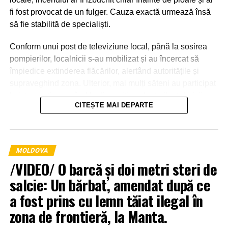
fi fost provocat de un fulger. Cauza exactă urmează însă
să fie stabilită de specialiști.
Conform unui post de televiziune local, până la sosirea
pompierilor, localnicii s-au mobilizat și au încercat să
împiedice extinderea flăcărilor, alertând autoritățile și
supraveghind zona. Ulterior, mai mulți săteni au participat
la intervenție, punând la dispoziția salvatorilor tehnică
CITEȘTE MAI DEPARTE
agricolă și transportând apă pentru stingerea incendiului.
MOLDOVA
/VIDEO/ O barcă și doi metri steri de
salcie: Un bărbat, amendat după ce
a fost prins cu lemn tăiat ilegal în
zona de frontieră, la Manta.