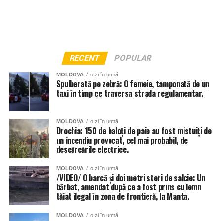
RECENT
POPULAR
MOLDOVA
o zi în urmă
Spulberată pe zebră: O femeie, tamponată de un
taxi în timp ce traversa strada regulamentar.
MOLDOVA
o zi în urmă
Drochia: 150 de baloți de paie au fost mistuiți de
un incendiu provocat, cel mai probabil, de
descărcările electrice.
MOLDOVA
o zi în urmă
/VIDEO/ O barcă și doi metri steri de salcie: Un
bărbat, amendat după ce a fost prins cu lemn
tăiat ilegal în zona de frontieră, la Manta.
MOLDOVA
o zi în urmă