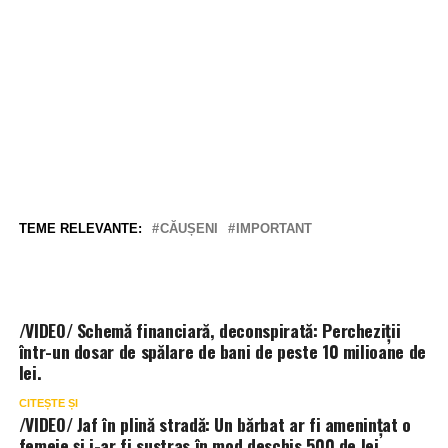
TEME RELEVANTE:
CĂUȘENI
IMPORTANT
/VIDEO/ Schemă financiară, deconspirată: Percheziții
într-un dosar de spălare de bani de peste 10 milioane de
lei.
CITEȘTE ȘI
/VIDEO/ Jaf în plină stradă: Un bărbat ar fi amenințat o
femeie și i-ar fi sustras în mod deschis 500 de lei.