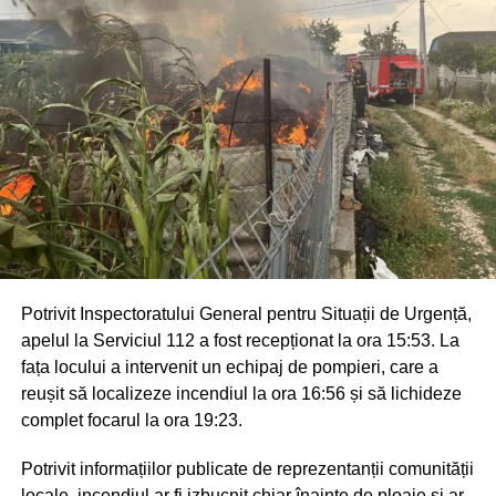
Potrivit Inspectoratului General pentru Situații de Urgență,
apelul la Serviciul 112 a fost recepționat la ora 15:53. La
fața locului a intervenit un echipaj de pompieri, care a
reușit să localizeze incendiul la ora 16:56 și să lichideze
complet focarul la ora 19:23.
Potrivit informațiilor publicate de reprezentanții comunității
locale, incendiul ar fi izbucnit chiar înainte de ploaie și ar