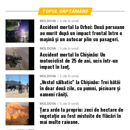
TOPUL SĂPTĂMÂNII
MOLDOVA
4 zile în urmă
Accident mortal la Orhei: Două persoane
au murit după un impact frontal între o
mașină și un autocar plin cu pasageri.
MOLDOVA
3 zile în urmă
Accident mortal în Chișinău: Un
motociclist de 25 de ani, ucis într-un
impact în lanț.
MOLDOVA
5 zile în urmă
„Vestul sălbatic” la Chișinău: Trei bătăi
în doar două zile, cu pumni, picioare și
oameni răniți.
MOLDOVA
5 zile în urmă
Țara arde la propriu: zeci de hectare de
vegetație au fost mistuite de flăcări în
mai multe raioane.