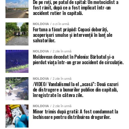
De pe roți, pe patul de spital: Un motociclist a
fost rănit, după ce a fost implicat într-un
accident rutier în capitală.
MOLDOVA
o zi în urmă
Furtuna a făcut prăpăd: Copaci doborâți,
acoperișuri smulse și intervenții în lanț ale
salvatorilor.
MOLDOVA
2 zile în urmă
Moldovean decedat în Polonia: Bărbatul și-a
pierdut viața într-un grav accident de circulație.
MOLDOVA
2 zile în urmă
/VIDEO/ Vandalismul la el „acasă”: Două cazuri
de distrugere a bunurilor publice din capitală,
înregistrate în câteva zile.
MOLDOVA
2 zile în urmă
Minor trimis după gratii: A fost condamnat la
închisoare pentru distribuirea drogurilor.