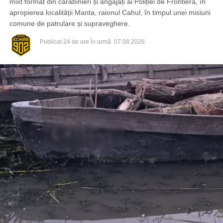
mixt format din carabinieri și angajați ai Poliției de Frontieră, în
apropierea localității Manta, raionul Cahul, în timpul unei misiuni
comune de patrulare și supraveghere.
Publicat
24 de ore în urmă
07.08.2026
Din fericire, nimeni nu a avut de suferit, iar reprezentanții
comunității au mulțumit atât pompierilor din Drochia, cât și
localnicilor care au intervenit prompt și au contribuit la
limitarea pagubelor.