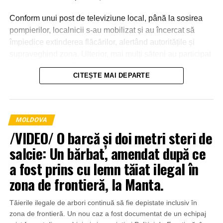
Conform unui post de televiziune local, până la sosirea
pompierilor, localnicii s-au mobilizat și au încercat să
împiedice extinderea flăcărilor, alertând autoritățile și
supraveghind zona. Ulterior, mai mulți săteni au participat
la intervenție, punând la dispoziția salvatorilor tehnică
CITEȘTE MAI DEPARTE
agricolă și transportând apă pentru stingerea incendiului.
MOLDOVA
/VIDEO/ O barcă și doi metri steri de
salcie: Un bărbat, amendat după ce
a fost prins cu lemn tăiat ilegal în
zona de frontieră, la Manta.
Tăierile ilegale de arbori continuă să fie depistate inclusiv în
zona de frontieră. Un nou caz a fost documentat de un echipaj