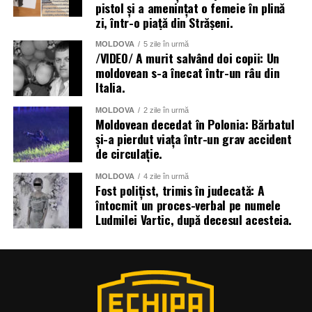
pistol și a amenințat o femeie în plină
zi, într-o piață din Strășeni.
MOLDOVA
5 zile în urmă
/VIDEO/ A murit salvând doi copii: Un
moldovean s-a înecat într-un râu din
Italia.
MOLDOVA
2 zile în urmă
Moldovean decedat în Polonia: Bărbatul
și-a pierdut viața într-un grav accident
de circulație.
MOLDOVA
4 zile în urmă
Fost polițist, trimis în judecată: A
întocmit un proces-verbal pe numele
Ludmilei Vartic, după decesul acesteia.