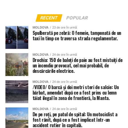
RECENT
POPULAR
MOLDOVA
23 de ore în urmă
Spulberată pe zebră: O femeie, tamponată de un
taxi în timp ce traversa strada regulamentar.
MOLDOVA
24 de ore în urmă
Drochia: 150 de baloți de paie au fost mistuiți de
un incendiu provocat, cel mai probabil, de
descărcările electrice.
MOLDOVA
24 de ore în urmă
/VIDEO/ O barcă și doi metri steri de salcie: Un
bărbat, amendat după ce a fost prins cu lemn
tăiat ilegal în zona de frontieră, la Manta.
MOLDOVA
24 de ore în urmă
De pe roți, pe patul de spital: Un motociclist a
fost rănit, după ce a fost implicat într-un
accident rutier în capitală.