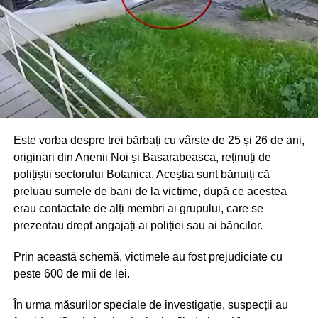
Este vorba despre trei bărbați cu vârste de 25 și 26 de ani,
originari din Anenii Noi și Basarabeasca, reținuți de
polițiștii sectorului Botanica. Aceștia sunt bănuiți că
preluau sumele de bani de la victime, după ce acestea
erau contactate de alți membri ai grupului, care se
prezentau drept angajați ai poliției sau ai băncilor.
Prin această schemă, victimele au fost prejudiciate cu
peste 600 de mii de lei.
În urma măsurilor speciale de investigație, suspecții au