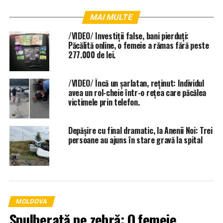
MAI MULTE
/VIDEO/ Investiții false, bani pierduți:
Păcălită online, o femeie a rămas fără peste
277.000 de lei.
/VIDEO/ Încă un șarlatan, reținut: Individul
avea un rol-cheie într-o rețea care păcălea
victimele prin telefon.
Depășire cu final dramatic, la Anenii Noi: Trei
persoane au ajuns în stare gravă la spital
MOLDOVA
Spulberată pe zebră: O femeie,