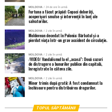
MOLDOVA
24 de ore în urmă
Furtuna a făcut prăpăd: Copaci doborâți,
acoperișuri smulse și intervenții în lanț ale
salvatorilor.
MOLDOVA
2 zile în urmă
Moldovean decedat în Polonia: Bărbatul și-a
pierdut viața într-un grav accident de circulație.
MOLDOVA
2 zile în urmă
/VIDEO/ Vandalismul la el „acasă”: Două cazuri
de distrugere a bunurilor publice din capitală,
înregistrate în câteva zile.
MOLDOVA
2 zile în urmă
Minor trimis după gratii: A fost condamnat la
închisoare pentru distribuirea drogurilor.
TOPUL SĂPTĂMÂNII