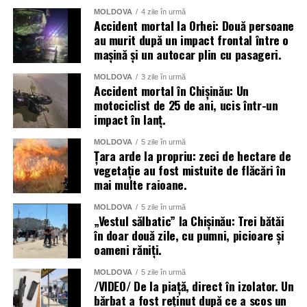
MOLDOVA
4 zile în urmă
Accident mortal la Orhei: Două persoane
au murit după un impact frontal între o
mașină și un autocar plin cu pasageri.
MOLDOVA
3 zile în urmă
Accident mortal în Chișinău: Un
motociclist de 25 de ani, ucis într-un
impact în lanț.
MOLDOVA
5 zile în urmă
Țara arde la propriu: zeci de hectare de
vegetație au fost mistuite de flăcări în
mai multe raioane.
MOLDOVA
5 zile în urmă
„Vestul sălbatic” la Chișinău: Trei bătăi
în doar două zile, cu pumni, picioare și
oameni răniți.
MOLDOVA
5 zile în urmă
/VIDEO/ De la piață, direct în izolator. Un
bărbat a fost reținut după ce a scos un