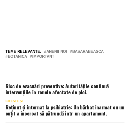
TEME RELEVANTE:
ANENII NOI
BASARABEASCA
BOTANICA
IMPORTANT
Risc de evacuări preventive: Autoritățile continuă
intervențiile în zonele afectate de ploi.
CITEȘTE ȘI
Reținut și internat la psihiatrie: Un bărbat înarmat cu un
cuțit a încercat să pătrundă într-un apartament.