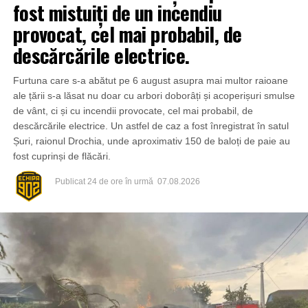
fost mistuiți de un incendiu
provocat, cel mai probabil, de
descărcările electrice.
Furtuna care s-a abătut pe 6 august asupra mai multor raioane
ale țării s-a lăsat nu doar cu arbori doborâți și acoperișuri smulse
de vânt, ci și cu incendii provocate, cel mai probabil, de
descărcările electrice. Un astfel de caz a fost înregistrat în satul
Șuri, raionul Drochia, unde aproximativ 150 de baloți de paie au
fost cuprinși de flăcări.
Publicat
24 de ore în urmă
07.08.2026