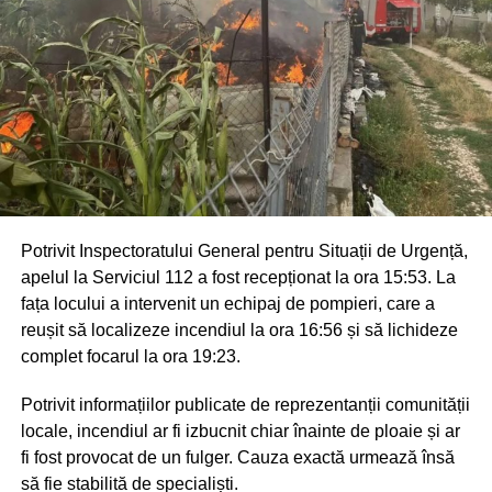
Potrivit Inspectoratului General pentru Situații de Urgență,
apelul la Serviciul 112 a fost recepționat la ora 15:53. La
fața locului a intervenit un echipaj de pompieri, care a
reușit să localizeze incendiul la ora 16:56 și să lichideze
complet focarul la ora 19:23.
Potrivit informațiilor publicate de reprezentanții comunității
locale, incendiul ar fi izbucnit chiar înainte de ploaie și ar
fi fost provocat de un fulger. Cauza exactă urmează însă
să fie stabilită de specialiști.