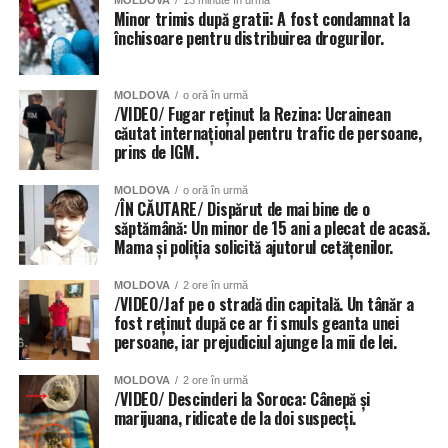
Minor trimis după gratii: A fost condamnat la
închisoare pentru distribuirea drogurilor.
MOLDOVA
o oră în urmă
/VIDEO/ Fugar reținut la Rezina: Ucrainean
căutat internațional pentru trafic de persoane,
prins de IGM.
MOLDOVA
o oră în urmă
/ÎN CĂUTARE/ Dispărut de mai bine de o
săptămână: Un minor de 15 ani a plecat de acasă.
Mama și poliția solicită ajutorul cetățenilor.
MOLDOVA
2 ore în urmă
/VIDEO/Jaf pe o stradă din capitală. Un tânăr a
fost reținut după ce ar fi smuls geanta unei
persoane, iar prejudiciul ajunge la mii de lei.
MOLDOVA
2 ore în urmă
/VIDEO/ Descinderi la Soroca: Cânepă și
marijuana, ridicate de la doi suspecți.