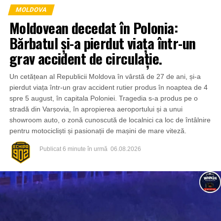
MOLDOVA
Moldovean decedat în Polonia:
Bărbatul și-a pierdut viața într-un
grav accident de circulație.
Un cetățean al Republicii Moldova în vârstă de 27 de ani, și-a
pierdut viața într-un grav accident rutier produs în noaptea de 4
spre 5 august, în capitala Poloniei. Tragedia s-a produs pe o
stradă din Varșovia, în apropierea aeroportului și a unui
showroom auto, o zonă cunoscută de localnici ca loc de întâlnire
pentru motocicliști și pasionații de mașini de mare viteză.
Publicat
6 minute în urmă
06.08.2026