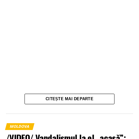
CITEȘTE MAI DEPARTE
MOLDOVA
/VIDEO/ Vandalismul la el „acasă”: