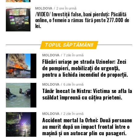
MOLDOVA
2 ore în urmă
/VIDEO/ Investiții false, bani pierduți: Păcălită
online, o femeie a rămas fără peste 277.000 de
lei.
TOPUL SĂPTĂMÂNII
MOLDOVA
7 zile în urmă
Flăcări uriașe pe strada Uzinelor: Zeci
de pompieri, mobilizați de urgență,
pentru a lichida incendiul de proporții.
MOLDOVA
6 zile în urmă
Tânăr înecat în Nistru: Victima se afla la
scăldat împreună cu câțiva prieteni.
MOLDOVA
2 zile în urmă
Accident mortal la Orhei: Două persoane
au murit după un impact frontal între o
mașină și un autocar plin cu pasageri.