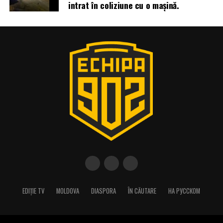
intrat în coliziune cu o mașină.
EDIȚIE TV
MOLDOVA
DIASPORA
ÎN CĂUTARE
НА РУССКОМ