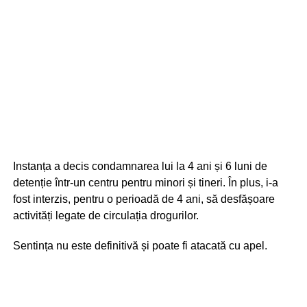
Instanța a decis condamnarea lui la 4 ani și 6 luni de
detenție într-un centru pentru minori și tineri. În plus, i-a
fost interzis, pentru o perioadă de 4 ani, să desfășoare
activități legate de circulația drogurilor.
Sentința nu este definitivă și poate fi atacată cu apel.
Potrivit Codului Penal, deteriorarea intenționată a