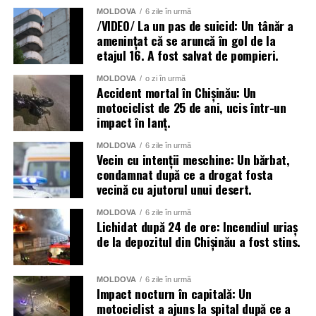
MOLDOVA
6 zile în urmă
/VIDEO/ La un pas de suicid: Un tânăr a
amenințat că se aruncă în gol de la
etajul 16. A fost salvat de pompieri.
MOLDOVA
o zi în urmă
Accident mortal în Chișinău: Un
motociclist de 25 de ani, ucis într-un
impact în lanț.
MOLDOVA
6 zile în urmă
Vecin cu intenții meschine: Un bărbat,
condamnat după ce a drogat fosta
vecină cu ajutorul unui desert.
MOLDOVA
6 zile în urmă
Lichidat după 24 de ore: Incendiul uriaș
de la depozitul din Chișinău a fost stins.
MOLDOVA
6 zile în urmă
Impact nocturn în capitală: Un
motociclist a ajuns la spital după ce a