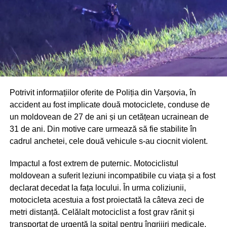
Potrivit informațiilor oferite de Poliția din Varșovia, în
accident au fost implicate două motociclete, conduse de
un moldovean de 27 de ani și un cetățean ucrainean de
31 de ani. Din motive care urmează să fie stabilite în
cadrul anchetei, cele două vehicule s-au ciocnit violent.
Impactul a fost extrem de puternic. Motociclistul
moldovean a suferit leziuni incompatibile cu viața și a fost
declarat decedat la fața locului. În urma coliziunii,
motocicleta acestuia a fost proiectată la câteva zeci de
metri distanță. Celălalt motociclist a fost grav rănit și
transportat de urgență la spital pentru îngrijiri medicale.