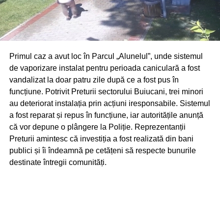
Primul caz a avut loc în Parcul „Alunelul”, unde sistemul
de vaporizare instalat pentru perioada caniculară a fost
vandalizat la doar patru zile după ce a fost pus în
funcțiune. Potrivit Preturii sectorului Buiucani, trei minori
au deteriorat instalația prin acțiuni iresponsabile. Sistemul
a fost reparat și repus în funcțiune, iar autoritățile anunță
că vor depune o plângere la Poliție. Reprezentanții
Preturii amintesc că investiția a fost realizată din bani
publici și îi îndeamnă pe cetățeni să respecte bunurile
destinate întregii comunități.