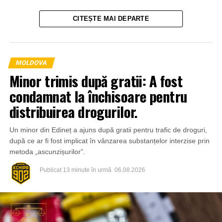
CITEȘTE MAI DEPARTE
MOLDOVA
Minor trimis după gratii: A fost
condamnat la închisoare pentru
distribuirea drogurilor.
Un minor din Edineț a ajuns după gratii pentru trafic de droguri,
Un alt caz a fost surprins de camerele de supraveghere
după ce ar fi fost implicat în vânzarea substanțelor interzise prin
din pasajul subteran de pe strada Ciuflea, la intersecția cu
metoda „ascunzișurilor”.
bulevardul Ștefan cel Mare și Sfânt. Imaginile arată cum o
persoană deteriorează intenționat o cameră video, iar
Publicat
13 minute în urmă
06.08.2026
ulterior sunt distruse și mai multe plăci de teracotă de pe
peretele pasajului. Primăria Chișinău a sesizat organele
de drept, care urmează să stabilească toate
circumstanțele și identitatea persoanelor implicate.