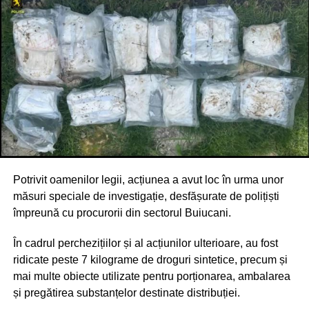
Potrivit oamenilor legii, acțiunea a avut loc în urma unor
măsuri speciale de investigație, desfășurate de polițiști
împreună cu procurorii din sectorul Buiucani.
În cadrul perchezițiilor și al acțiunilor ulterioare, au fost
ridicate peste 7 kilograme de droguri sintetice, precum și
mai multe obiecte utilizate pentru porționarea, ambalarea
și pregătirea substanțelor destinate distribuției.