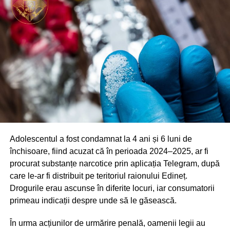
Elementele deteriorate vor fi reparate în cel mai scurt timp.
Adolescentul a fost condamnat la 4 ani și 6 luni de
închisoare, fiind acuzat că în perioada 2024–2025, ar fi
procurat substanțe narcotice prin aplicația Telegram, după
care le-ar fi distribuit pe teritoriul raionului Edineț.
Drogurile erau ascunse în diferite locuri, iar consumatorii
primeau indicații despre unde să le găsească.
În urma acțiunilor de urmărire penală, oamenii legii au