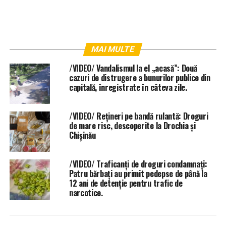
MAI MULTE
/VIDEO/ Vandalismul la el „acasă”: Două
cazuri de distrugere a bunurilor publice din
capitală, înregistrate în câteva zile.
/VIDEO/ Rețineri pe bandă rulantă: Droguri
de mare risc, descoperite la Drochia și
Chișinău
/VIDEO/ Traficanți de droguri condamnați:
Patru bărbați au primit pedepse de până la
12 ani de detenție pentru trafic de
narcotice.