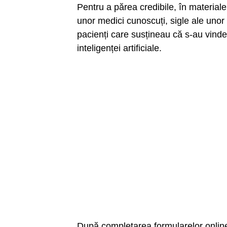
Pentru a părea credibile, în materialel
unor medici cunoscuți, sigle ale unor
pacienți care susțineau că s-au vindec
inteligenței artificiale.
După completarea formularelor online