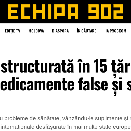
EDIȚIE TV
MOLDOVA
DIASPORA
ÎN CĂUTARE
НА РУССКОМ
tructurată în 15 țăr
edicamente false și 
 cu probleme de sănătate, vânzându-le suplimente și
internaționale desfășurate în mai multe state europe