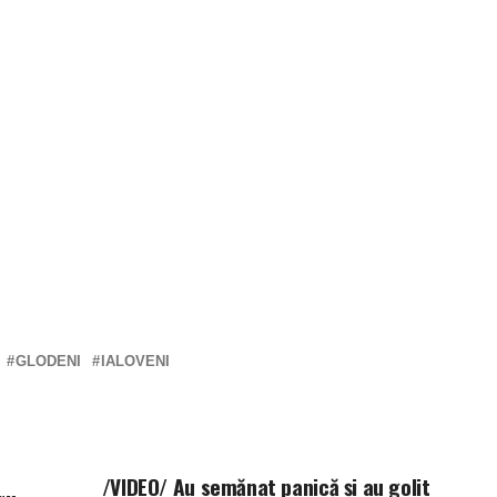
GLODENI
IALOVENI
/VIDEO/ Au semănat panică și au golit