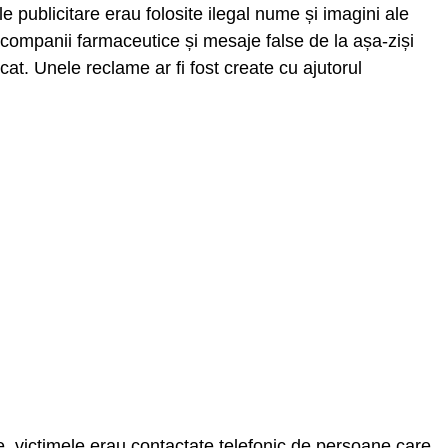
e publicitare erau folosite ilegal nume și imagini ale
 companii farmaceutice și mesaje false de la așa-ziși
at. Unele reclame ar fi fost create cu ajutorul
, victimele erau contactate telefonic de persoane care