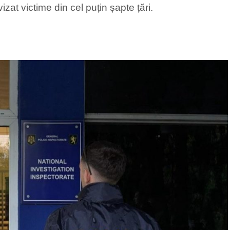
izat victime din cel puțin șapte țări.