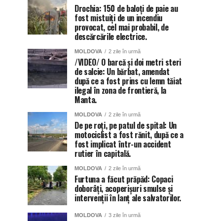
Drochia: 150 de baloți de paie au
fost mistuiți de un incendiu
provocat, cel mai probabil, de
descărcările electrice.
MOLDOVA
2 zile în urmă
/VIDEO/ O barcă și doi metri steri
de salcie: Un bărbat, amendat
după ce a fost prins cu lemn tăiat
ilegal în zona de frontieră, la
Manta.
MOLDOVA
2 zile în urmă
De pe roți, pe patul de spital: Un
motociclist a fost rănit, după ce a
fost implicat într-un accident
rutier în capitală.
MOLDOVA
2 zile în urmă
Furtuna a făcut prăpăd: Copaci
doborâți, acoperișuri smulse și
intervenții în lanț ale salvatorilor.
MOLDOVA
3 zile în urmă