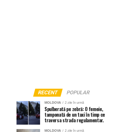
RECENT
POPULAR
MOLDOVA
2 zile în urmă
Spulberată pe zebră: O femeie,
tamponată de un taxi în timp ce
traversa strada regulamentar.
MOLDOVA
2 zile în urmă