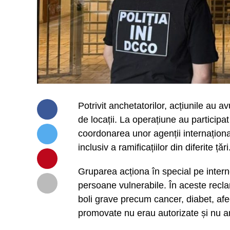
Potrivit anchetatorilor, acțiunile au a
de locații. La operațiune au participa
coordonarea unor agenții internațional
inclusiv a ramificațiilor din diferite țări
Gruparea acționa în special pe intern
persoane vulnerabile. În aceste recl
boli grave precum cancer, diabet, afe
promovate nu erau autorizate și nu ar