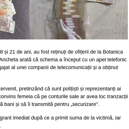
18 și 21 de ani, au fost reținuți de ofițerii de la Botanica
u. Ancheta arată că schema a început cu un apel telefonic
gajat al unei companii de telecomunicații și a obținut
ntervenit, pretinzând că sunt polițiști și reprezentanți ai
i convins femeia că pe conturile sale ar avea loc tranzacții
 bani și să îi transmită pentru „securizare”.
lagrant imediat după ce a primit suma de la victimă, iar
.