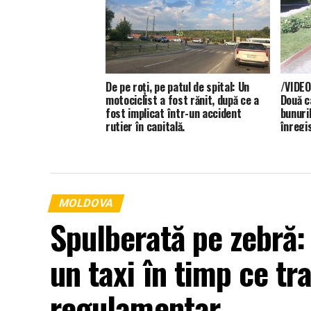
De pe roți, pe patul de spital: Un
/VIDEO
motociclist a fost rănit, după ce a
Două c
fost implicat într-un accident
bunuril
rutier în capitală.
înregis
MOLDOVA
Spulberată pe zebră:
un taxi în timp ce tr
regulamentar.