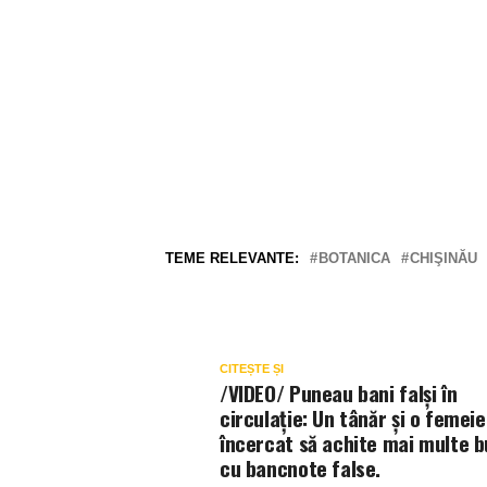
TEME RELEVANTE:
BOTANICA
CHIŞINĂU
CITEȘTE ȘI
/VIDEO/ Puneau bani falși în
circulație: Un tânăr și o femeie
încercat să achite mai multe b
cu bancnote false.