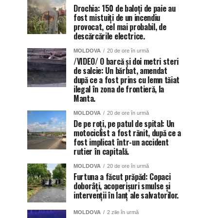
Drochia: 150 de baloți de paie au
fost mistuiți de un incendiu
provocat, cel mai probabil, de
descărcările electrice.
MOLDOVA
20 de ore în urmă
/VIDEO/ O barcă și doi metri steri
de salcie: Un bărbat, amendat
după ce a fost prins cu lemn tăiat
ilegal în zona de frontieră, la
Manta.
MOLDOVA
20 de ore în urmă
De pe roți, pe patul de spital: Un
motociclist a fost rănit, după ce a
fost implicat într-un accident
rutier în capitală.
MOLDOVA
20 de ore în urmă
Furtuna a făcut prăpăd: Copaci
doborâți, acoperișuri smulse și
intervenții în lanț ale salvatorilor.
MOLDOVA
2 zile în urmă