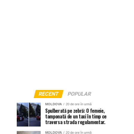
RECENT
POPULAR
MOLDOVA
20 de ore în urmă
Spulberată pe zebră: O femeie,
tamponată de un taxi în timp ce
traversa strada regulamentar.
MOLDOVA
20 de ore în urmă