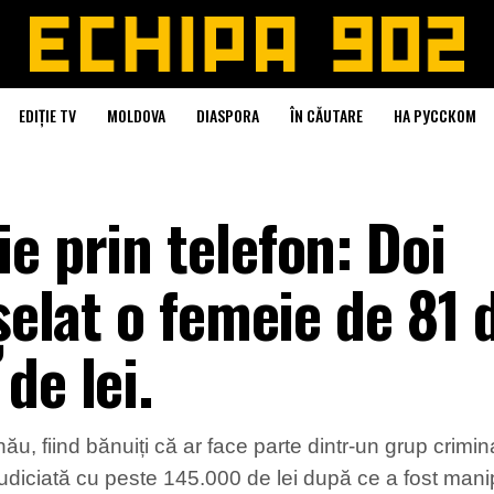
EDIȚIE TV
MOLDOVA
DIASPORA
ÎN CĂUTARE
НА РУССКОМ
e prin telefon: Doi
șelat o femeie de 81 
de lei.
inău, fiind bănuiți că ar face parte dintr-un grup crimin
ejudiciată cu peste 145.000 de lei după ce a fost man