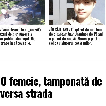
/ Vandalismul la el „acasă”:
/ÎN CĂUTARE/ Dispărut de mai bine
azuri de distrugere a
de o săptămână: Un minor de 15 ani
or publice din capitală,
a plecat de acasă. Mama și poliția
trate în câteva zile.
solicită ajutorul cetățenilor.
 O femeie, tamponată de
aversa strada