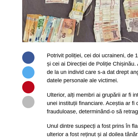
Potrivit poliției, cei doi ucraineni, de 
și cei ai Direcției de Poliție Chișină
de la un individ care s-a dat drept an
datele personale ale victimei.
Ulterior, alți membri ai grupării ar fi i
unei instituții financiare. Aceștia ar f
frauduloase, determinând-o să retragă
Unul dintre suspecți a fost prins în f
ulterior a fost reținut și al doilea tânăr