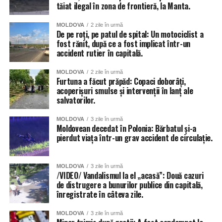
tăiat ilegal în zona de frontieră, la Manta.
MOLDOVA
2 zile în urmă
De pe roți, pe patul de spital: Un motociclist a
fost rănit, după ce a fost implicat într-un
accident rutier în capitală.
MOLDOVA
2 zile în urmă
Furtuna a făcut prăpăd: Copaci doborâți,
acoperișuri smulse și intervenții în lanț ale
salvatorilor.
MOLDOVA
3 zile în urmă
Moldovean decedat în Polonia: Bărbatul și-a
pierdut viața într-un grav accident de circulație.
MOLDOVA
3 zile în urmă
/VIDEO/ Vandalismul la el „acasă”: Două cazuri
de distrugere a bunurilor publice din capitală,
înregistrate în câteva zile.
MOLDOVA
3 zile în urmă