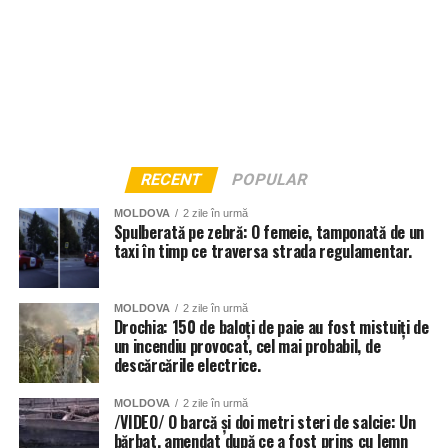
RECENT
POPULAR
MOLDOVA
2 zile în urmă
Spulberată pe zebră: O femeie, tamponată de un
taxi în timp ce traversa strada regulamentar.
MOLDOVA
2 zile în urmă
Drochia: 150 de baloți de paie au fost mistuiți de
un incendiu provocat, cel mai probabil, de
descărcările electrice.
MOLDOVA
2 zile în urmă
/VIDEO/ O barcă și doi metri steri de salcie: Un
bărbat, amendat după ce a fost prins cu lemn