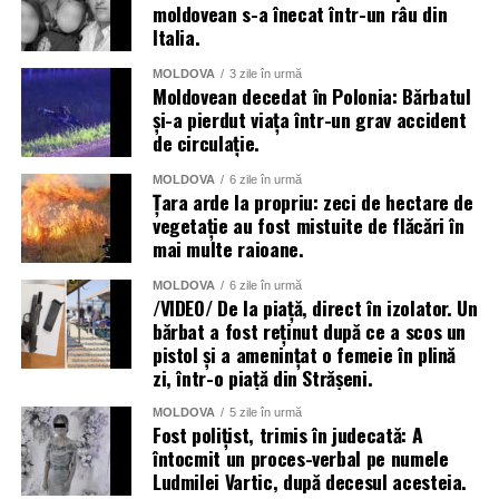
moldovean s-a înecat într-un râu din
Italia.
MOLDOVA
3 zile în urmă
Moldovean decedat în Polonia: Bărbatul
și-a pierdut viața într-un grav accident
de circulație.
MOLDOVA
6 zile în urmă
Țara arde la propriu: zeci de hectare de
vegetație au fost mistuite de flăcări în
mai multe raioane.
MOLDOVA
6 zile în urmă
/VIDEO/ De la piață, direct în izolator. Un
bărbat a fost reținut după ce a scos un
pistol și a amenințat o femeie în plină
zi, într-o piață din Strășeni.
MOLDOVA
5 zile în urmă
Fost polițist, trimis în judecată: A
întocmit un proces-verbal pe numele
Ludmilei Vartic, după decesul acesteia.