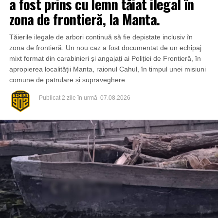
a fost prins cu lemn tăiat ilegal în
zona de frontieră, la Manta.
Tăierile ilegale de arbori continuă să fie depistate inclusiv în
zona de frontieră. Un nou caz a fost documentat de un echipaj
mixt format din carabinieri și angajați ai Poliției de Frontieră, în
apropierea localității Manta, raionul Cahul, în timpul unei misiuni
comune de patrulare și supraveghere.
Publicat
2 zile în urmă
07.08.2026
Din fericire, nimeni nu a avut de suferit, iar reprezentanții
comunității au mulțumit atât pompierilor din Drochia, cât și
localnicilor care au intervenit prompt și au contribuit la
limitarea pagubelor.