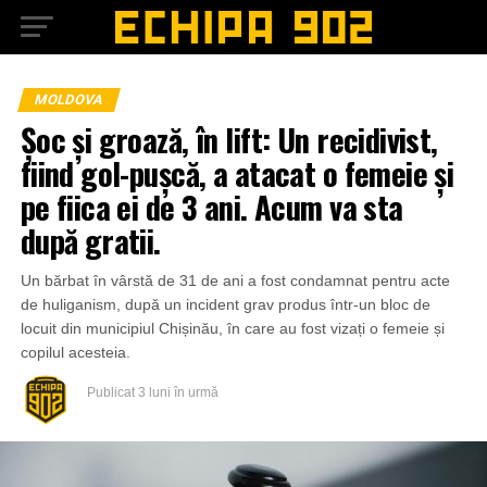
MOLDOVA
Șoc și groază, în lift: Un recidivist,
fiind gol-pușcă, a atacat o femeie și
pe fiica ei de 3 ani. Acum va sta
după gratii.
Un bărbat în vârstă de 31 de ani a fost condamnat pentru acte
de huliganism, după un incident grav produs într-un bloc de
locuit din municipiul Chișinău, în care au fost vizați o femeie și
copilul acesteia.
Publicat
3 luni în urmă