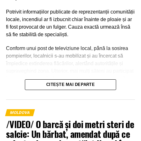
Potrivit informațiilor publicate de reprezentanții comunității
locale, incendiul ar fi izbucnit chiar înainte de ploaie și ar
fi fost provocat de un fulger. Cauza exactă urmează însă
să fie stabilită de specialiști.
Conform unui post de televiziune local, până la sosirea
pompierilor, localnicii s-au mobilizat și au încercat să
împiedice extinderea flăcărilor, alertând autoritățile și
supraveghind zona. Ulterior, mai mulți săteni au participat
la intervenție, punând la dispoziția salvatorilor tehnică
CITEȘTE MAI DEPARTE
agricolă și transportând apă pentru stingerea incendiului.
MOLDOVA
/VIDEO/ O barcă și doi metri steri de
salcie: Un bărbat, amendat după ce