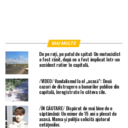
MAI MULTE
De pe roți, pe patul de spital: Un motociclist
a fost rănit, după ce a fost implicat într-un
accident rutier în capitală.
/VIDEO/ Vandalismul la el „acasă”: Două
cazuri de distrugere a bunurilor publice din
capitală, înregistrate în câteva zile.
/ÎN CĂUTARE/ Dispărut de mai bine de o
săptămână: Un minor de 15 ani a plecat de
acasă. Mama și poliția solicită ajutorul
cetățenilor.