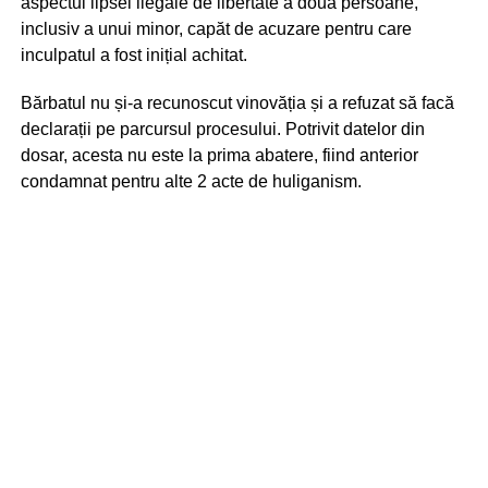
aspectul lipsei ilegale de libertate a două persoane,
inclusiv a unui minor, capăt de acuzare pentru care
inculpatul a fost inițial achitat.
Bărbatul nu și-a recunoscut vinovăția și a refuzat să facă
declarații pe parcursul procesului. Potrivit datelor din
dosar, acesta nu este la prima abatere, fiind anterior
condamnat pentru alte 2 acte de huliganism.