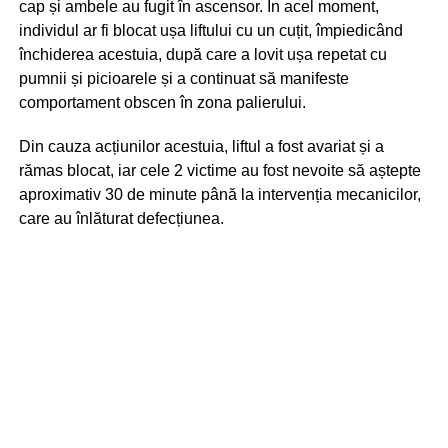
cap și ambele au fugit în ascensor. În acel moment,
individul ar fi blocat ușa liftului cu un cuțit, împiedicând
închiderea acestuia, după care a lovit ușa repetat cu
pumnii și picioarele și a continuat să manifeste
comportament obscen în zona palierului.
Din cauza acțiunilor acestuia, liftul a fost avariat și a
rămas blocat, iar cele 2 victime au fost nevoite să aștepte
aproximativ 30 de minute până la intervenția mecanicilor,
care au înlăturat defecțiunea.