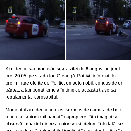
Accidentul s-a produs în seara zilei de 6 august, în jurul
orei 20:05, pe strada Ion Creangă. Potrivit informațiilor
preliminare oferite de Poliție, un automobil, condus de un
bărbat, a tamponat femeia în timp ce aceasta traversa
regulamentar carosabilul.
Momentul accidentului a fost surprins de camera de bord
a unui alt automobil parcat în apropiere. Din imagini se
observă impactul dintre autoturism și pieton. Totodată, se
poate vedea că automobilul implicat în accident activa în