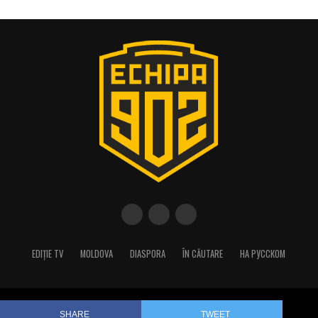
EDIȚIE TV
MOLDOVA
DIASPORA
ÎN CĂUTARE
НА РУССКОМ
Copyright © 2023 Echipa 902/Best Production
SHARE
TWEET