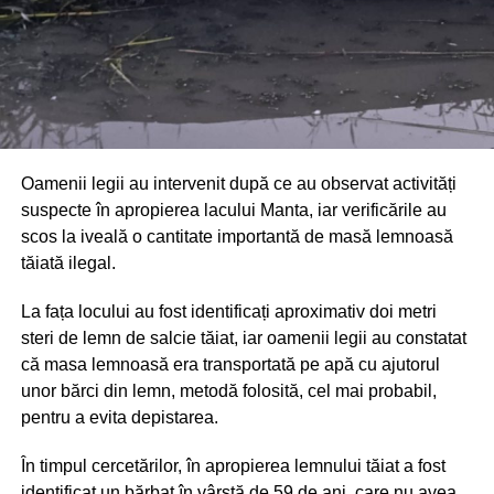
Oamenii legii au intervenit după ce au observat activități
suspecte în apropierea lacului Manta, iar verificările au
scos la iveală o cantitate importantă de masă lemnoasă
tăiată ilegal.
La fața locului au fost identificați aproximativ doi metri
steri de lemn de salcie tăiat, iar oamenii legii au constatat
că masa lemnoasă era transportată pe apă cu ajutorul
unor bărci din lemn, metodă folosită, cel mai probabil,
pentru a evita depistarea.
În timpul cercetărilor, în apropierea lemnului tăiat a fost
identificat un bărbat în vârstă de 59 de ani, care nu avea