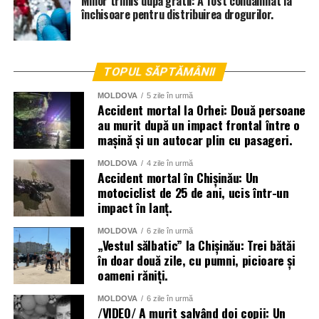
Minor trimis după gratii: A fost condamnat la
închisoare pentru distribuirea drogurilor.
TOPUL SĂPTĂMÂNII
MOLDOVA
5 zile în urmă
Accident mortal la Orhei: Două persoane
au murit după un impact frontal între o
mașină și un autocar plin cu pasageri.
MOLDOVA
4 zile în urmă
Accident mortal în Chișinău: Un
motociclist de 25 de ani, ucis într-un
impact în lanț.
MOLDOVA
6 zile în urmă
„Vestul sălbatic” la Chișinău: Trei bătăi
în doar două zile, cu pumni, picioare și
oameni răniți.
MOLDOVA
6 zile în urmă
/VIDEO/ A murit salvând doi copii: Un