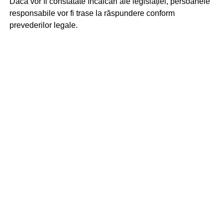
Dacă vor fi constatate încălcări ale legislației, persoanele
responsabile vor fi trase la răspundere conform
prevederilor legale.