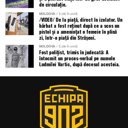
de circulație.
MOLDOVA
6 zile în urmă
/VIDEO/ De la piață, direct în izolator. Un
bărbat a fost reținut după ce a scos un
pistol și a amenințat o femeie în plină
zi, într-o piață din Strășeni.
MOLDOVA
5 zile în urmă
Fost polițist, trimis în judecată: A
întocmit un proces-verbal pe numele
Ludmilei Vartic, după decesul acesteia.