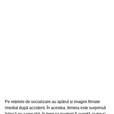
Pe rețelele de socializare au apărut și imagini filmate
imediat după accident. În acestea, femeia este surprinsă
întinsă pe carosabil, în timp ce martorii îi acordă ajutor și