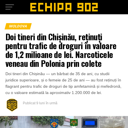
MOLDOVA
Doi tineri din Chișinău, reținuți
pentru trafic de droguri în valoare
de 1,2 milioane de lei. Narcoticele
veneau din Polonia prin colete
Doi tineri din Chișinău — un bărbat de 35 de ani, cu studii
juridice superioare, și o femeie de 25 de ani — au fost reținuți în
flagrant pentru trafic de droguri de tip amfetamină și mefedronă,
cu o valoare estimată la aproximativ 1.200.000 de lei.
Publicat
9 luni în urmă