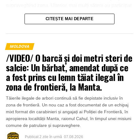
supraveghind zona. Ulterior, mai mulți săteni au participat
la intervenție, punând la dispoziția salvatorilor tehnică
CITEȘTE MAI DEPARTE
agricolă și transportând apă pentru stingerea incendiului.
MOLDOVA
/VIDEO/ O barcă și doi metri steri de
salcie: Un bărbat, amendat după ce
a fost prins cu lemn tăiat ilegal în
zona de frontieră, la Manta.
Tăierile ilegale de arbori continuă să fie depistate inclusiv în
zona de frontieră. Un nou caz a fost documentat de un echipaj
mixt format din carabinieri și angajați ai Poliției de Frontieră, în
apropierea localității Manta, raionul Cahul, în timpul unei misiuni
comune de patrulare și supraveghere.
Publicat
2 zile în urmă
07.08.2026