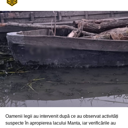
Din fericire, nimeni nu a avut de suferit, iar reprezentanții
comunității au mulțumit atât pompierilor din Drochia, cât și
localnicilor care au intervenit prompt și au contribuit la
limitarea pagubelor.
Oamenii legii au intervenit după ce au observat activități
suspecte în apropierea lacului Manta, iar verificările au