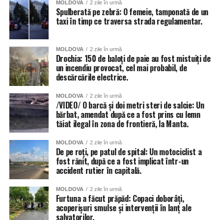
MOLDOVA
2 zile în urmă
Spulberată pe zebră: O femeie, tamponată de un
taxi în timp ce traversa strada regulamentar.
MOLDOVA
2 zile în urmă
Drochia: 150 de baloți de paie au fost mistuiți de
un incendiu provocat, cel mai probabil, de
descărcările electrice.
MOLDOVA
2 zile în urmă
/VIDEO/ O barcă și doi metri steri de salcie: Un
bărbat, amendat după ce a fost prins cu lemn
tăiat ilegal în zona de frontieră, la Manta.
MOLDOVA
2 zile în urmă
De pe roți, pe patul de spital: Un motociclist a
fost rănit, după ce a fost implicat într-un
accident rutier în capitală.
MOLDOVA
2 zile în urmă
Furtuna a făcut prăpăd: Copaci doborâți,
acoperișuri smulse și intervenții în lanț ale
salvatorilor.