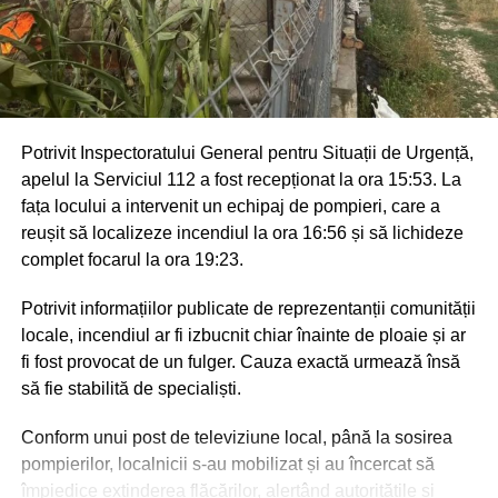
Potrivit Inspectoratului General pentru Situații de Urgență,
apelul la Serviciul 112 a fost recepționat la ora 15:53. La
fața locului a intervenit un echipaj de pompieri, care a
reușit să localizeze incendiul la ora 16:56 și să lichideze
complet focarul la ora 19:23.
Potrivit informațiilor publicate de reprezentanții comunității
locale, incendiul ar fi izbucnit chiar înainte de ploaie și ar
fi fost provocat de un fulger. Cauza exactă urmează însă
să fie stabilită de specialiști.
Conform unui post de televiziune local, până la sosirea
pompierilor, localnicii s-au mobilizat și au încercat să
împiedice extinderea flăcărilor, alertând autoritățile și