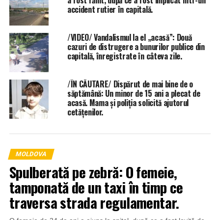
accident rutier în capitală.
/VIDEO/ Vandalismul la el „acasă”: Două
cazuri de distrugere a bunurilor publice din
capitală, înregistrate în câteva zile.
/ÎN CĂUTARE/ Dispărut de mai bine de o
săptămână: Un minor de 15 ani a plecat de
acasă. Mama și poliția solicită ajutorul
cetățenilor.
MOLDOVA
Spulberată pe zebră: O femeie,
tamponată de un taxi în timp ce
traversa strada regulamentar.