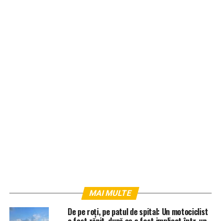
MAI MULTE
De pe roți, pe patul de spital: Un motociclist
a fost rănit, după ce a fost implicat într-un