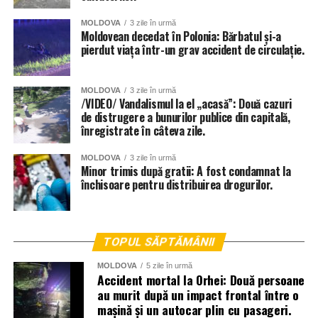
MOLDOVA
3 zile în urmă
Moldovean decedat în Polonia: Bărbatul și-a
pierdut viața într-un grav accident de circulație.
MOLDOVA
3 zile în urmă
/VIDEO/ Vandalismul la el „acasă”: Două cazuri
de distrugere a bunurilor publice din capitală,
înregistrate în câteva zile.
MOLDOVA
3 zile în urmă
Minor trimis după gratii: A fost condamnat la
închisoare pentru distribuirea drogurilor.
TOPUL SĂPTĂMÂNII
MOLDOVA
5 zile în urmă
Accident mortal la Orhei: Două persoane
au murit după un impact frontal între o
mașină și un autocar plin cu pasageri.