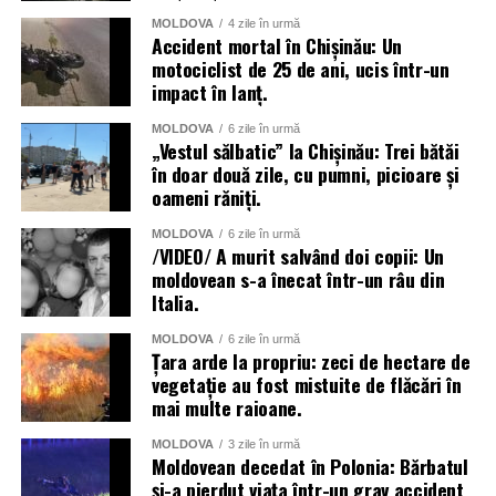
MOLDOVA
4 zile în urmă
Accident mortal în Chișinău: Un
motociclist de 25 de ani, ucis într-un
impact în lanț.
MOLDOVA
6 zile în urmă
„Vestul sălbatic” la Chișinău: Trei bătăi
în doar două zile, cu pumni, picioare și
oameni răniți.
MOLDOVA
6 zile în urmă
/VIDEO/ A murit salvând doi copii: Un
moldovean s-a înecat într-un râu din
Italia.
MOLDOVA
6 zile în urmă
Țara arde la propriu: zeci de hectare de
vegetație au fost mistuite de flăcări în
mai multe raioane.
MOLDOVA
3 zile în urmă
Moldovean decedat în Polonia: Bărbatul
și-a pierdut viața într-un grav accident