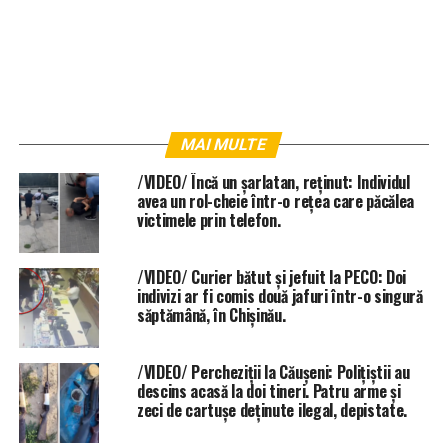
MAI MULTE
/VIDEO/ Încă un șarlatan, reținut: Individul
avea un rol-cheie într-o rețea care păcălea
victimele prin telefon.
/VIDEO/ Curier bătut și jefuit la PECO: Doi
indivizi ar fi comis două jafuri într-o singură
săptămână, în Chișinău.
/VIDEO/ Percheziții la Căușeni: Polițiștii au
descins acasă la doi tineri. Patru arme și
zeci de cartușe deținute ilegal, depistate.