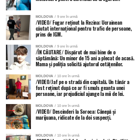
Și instituțiile de învățământ din Chișinău au fost grav
afectate de ploi, anunță Primăria capitalei. 56 de școli și
MOLDOVA
9 ore în urmă
grădinițe din sectoarele Botanica, Buiucani, Centru și
/VIDEO/ Fugar reținut la Rezina: Ucrainean
căutat internațional pentru trafic de persoane,
Râșcani. Totuși autoritățile dau asigurări că situația va fi
prins de IGM.
remediată în cel mai scurt timp.
MOLDOVA
9 ore în urmă
Inundat a fost și teatrul de Operă și Balet Maria Bieșu, sub
/ÎN CĂUTARE/ Dispărut de mai bine de o
presiunea apei de pe acoperiș, au cedat două țevi.
săptămână: Un minor de 15 ani a plecat de acasă.
Mama și poliția solicită ajutorul cetățenilor.
Inundate au fost și trecerile subterane de pietoni, dar și
MOLDOVA
10 ore în urmă
parcările amenajate în subsolurile blocurilor locative.
/VIDEO/Jaf pe o stradă din capitală. Un tânăr a
fost reținut după ce ar fi smuls geanta unei
persoane, iar prejudiciul ajunge la mii de lei.
MOLDOVA
10 ore în urmă
/VIDEO/ Descinderi la Soroca: Cânepă și
marijuana, ridicate de la doi suspecți.
MOLDOVA
10 ore în urmă