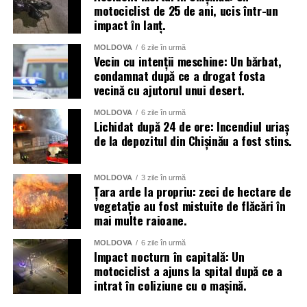
și pentru următoarele zile.
motociclist de 25 de ani, ucis într-un
impact în lanț.
MOLDOVA
6 zile în urmă
Vecin cu intenții meschine: Un bărbat,
condamnat după ce a drogat fosta
vecină cu ajutorul unui desert.
MOLDOVA
6 zile în urmă
Lichidat după 24 de ore: Incendiul uriaș
de la depozitul din Chișinău a fost stins.
MOLDOVA
3 zile în urmă
Țara arde la propriu: zeci de hectare de
vegetație au fost mistuite de flăcări în
mai multe raioane.
MOLDOVA
6 zile în urmă
Impact nocturn în capitală: Un
motociclist a ajuns la spital după ce a
intrat în coliziune cu o mașină.