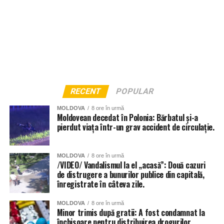
RECENT
POPULAR
MOLDOVA
8 ore în urmă
Moldovean decedat în Polonia: Bărbatul și-a
pierdut viața într-un grav accident de circulație.
MOLDOVA
8 ore în urmă
/VIDEO/ Vandalismul la el „acasă”: Două cazuri
de distrugere a bunurilor publice din capitală,
înregistrate în câteva zile.
MOLDOVA
8 ore în urmă
Minor trimis după gratii: A fost condamnat la
închisoare pentru distribuirea drogurilor.