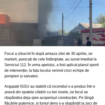
Focul a izbucnit în după amiaza zilei de 30 aprilie, iar
martorii, panicați de cele întâmplate, au sunat imediat la
Serviciul 112. În urma apelului, a fost aplicat planul sporit
de intervenție, la fața locului venind cinci echipe de
pompieri și salvatori.
Angajații IGSU au stabilit că incendiul s-a produs într-o
anexă din spatele clădirii cu trei nivele, iar focul se
răspândea deja spre acoperișul construcției. Pe lângă
flăcările puternice, și fumul dens s-a răspândit la zeci de