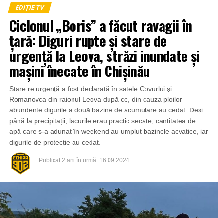
EDIȚIE TV
Ciclonul „Boris” a făcut ravagii în
țară: Diguri rupte și stare de
urgență la Leova, străzi inundate și
mașini înecate în Chișinău
Stare re urgență a fost declarată în satele Covurlui și
Romanovca din raionul Leova după ce, din cauza ploilor
abundente digurile a două bazine de acumulare au cedat. Deși
până la precipitații, lacurile erau practic secate, cantitatea de
apă care s-a adunat în weekend au umplut bazinele acvatice, iar
digurile de protecție au cedat.
Publicat
2 ani în urmă
16.09.2024