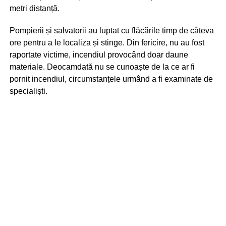
metri distanță.
Pompierii și salvatorii au luptat cu flăcările timp de câteva
ore pentru a le localiza și stinge. Din fericire, nu au fost
raportate victime, incendiul provocând doar daune
materiale. Deocamdată nu se cunoaște de la ce ar fi
pornit incendiul, circumstanțele urmând a fi examinate de
specialiști.