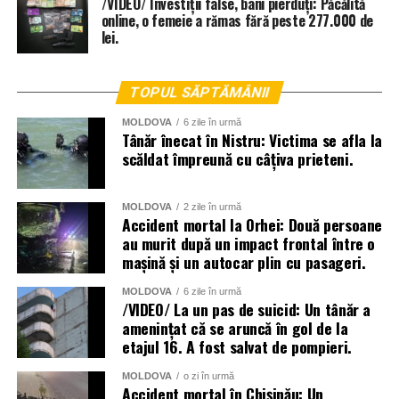
/VIDEO/ Investiții false, bani pierduți: Păcălită
online, o femeie a rămas fără peste 277.000 de
lei.
TOPUL SĂPTĂMÂNII
MOLDOVA
6 zile în urmă
Tânăr înecat în Nistru: Victima se afla la
scăldat împreună cu câțiva prieteni.
MOLDOVA
2 zile în urmă
Accident mortal la Orhei: Două persoane
au murit după un impact frontal între o
mașină și un autocar plin cu pasageri.
La lichidarea consecințelor intemperiilor sunt antrenați
MOLDOVA
6 zile în urmă
aproape două mii de angajați ai Ministerului Afacerilor
/VIDEO/ La un pas de suicid: Un tânăr a
amenințat că se aruncă în gol de la
Interne, dar și toate serviciile specializate de nivel local,
etajul 16. A fost salvat de pompieri.
raional și național.
MOLDOVA
o zi în urmă
Menționăm că meteorologii prognozează vreme instabilă
Accident mortal în Chișinău: Un