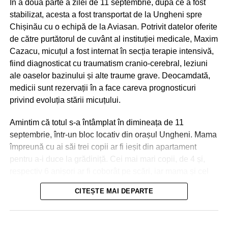
În a doua parte a zilei de 11 septembrie, după ce a fost
stabilizat, acesta a fost transportat de la Ungheni spre
Chișinău cu o echipă de la Aviasan. Potrivit datelor oferite
de către purtătorul de cuvânt al instituției medicale, Maxim
Cazacu, micuțul a fost internat în secția terapie intensivă,
fiind diagnosticat cu traumatism cranio-cerebral, leziuni
ale oaselor bazinului și alte traume grave. Deocamdată,
medicii sunt rezervații în a face careva prognosticuri
privind evoluția stării micuțului.
Amintim că totul s-a întâmplat în dimineața de 11
septembrie, într-un bloc locativ din orașul Ungheni. Mama
împreună cu ai săi trei copii ar fi ieșit din apartament
pentru a-i duce la grădiniță. Cei mai mari copii, de 4 și,
respectiv 6 anișori ar fi coborât pe scări, iar mama și cel
de-al treilea micuț, de 2 ani, urmau să meargă cu
CITEȘTE MAI DEPARTE
ascensorul. La ușile deschise ale liftului, mama a reușit
Nici în Chișinău situația nu a fost una mai bună. Aici
să împingă doar partea din fața a căruciorului în care se
drumurile s-au transformat în râuri, iar trecătorii au fost
afla micuțul, și s-a întors pentru a lua o pungă, moment în
nevoiți să meargă prin apa care le ajungea până la