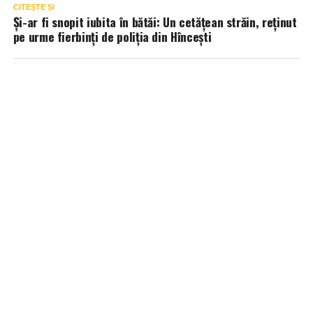
CITEȘTE ȘI
Și-ar fi snopit iubita în bătăi: Un cetățean străin, reținut
pe urme fierbinți de poliția din Hîncești