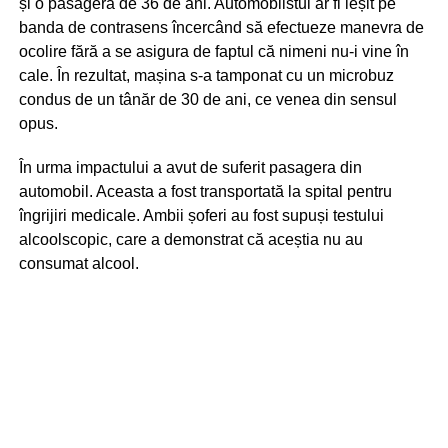
și o pasageră de 36 de ani. Automobilstul ar fi ieșit pe
banda de contrasens încercând să efectueze manevra de
ocolire fără a se asigura de faptul că nimeni nu-i vine în
cale. În rezultat, mașina s-a tamponat cu un microbuz
condus de un tânăr de 30 de ani, ce venea din sensul
opus.
În urma impactului a avut de suferit pasagera din
automobil. Aceasta a fost transportată la spital pentru
îngrijiri medicale. Ambii șoferi au fost supuși testului
alcoolscopic, care a demonstrat că aceștia nu au
consumat alcool.