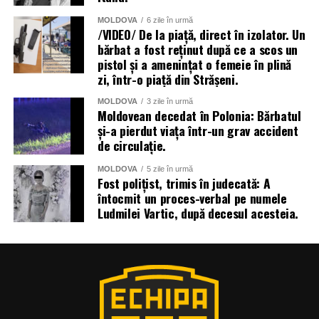
MOLDOVA
6 zile în urmă
/VIDEO/ De la piață, direct în izolator. Un
bărbat a fost reținut după ce a scos un
pistol și a amenințat o femeie în plină
zi, într-o piață din Strășeni.
MOLDOVA
3 zile în urmă
Moldovean decedat în Polonia: Bărbatul
și-a pierdut viața într-un grav accident
de circulație.
MOLDOVA
5 zile în urmă
Fost polițist, trimis în judecată: A
întocmit un proces-verbal pe numele
Ludmilei Vartic, după decesul acesteia.