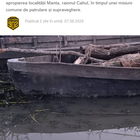
apropierea localității Manta, raionul Cahul, în timpul unei misiuni
comune de patrulare și supraveghere.
Publicat
2 zile în urmă
07.08.2026
Din fericire, nimeni nu a avut de suferit, iar reprezentanții
comunității au mulțumit atât pompierilor din Drochia, cât și
localnicilor care au intervenit prompt și au contribuit la
limitarea pagubelor.