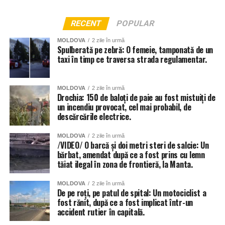
RECENT
POPULAR
MOLDOVA
2 zile în urmă
Spulberată pe zebră: O femeie, tamponată de un
taxi în timp ce traversa strada regulamentar.
MOLDOVA
2 zile în urmă
Drochia: 150 de baloți de paie au fost mistuiți de
un incendiu provocat, cel mai probabil, de
descărcările electrice.
MOLDOVA
2 zile în urmă
/VIDEO/ O barcă și doi metri steri de salcie: Un
bărbat, amendat după ce a fost prins cu lemn
tăiat ilegal în zona de frontieră, la Manta.
MOLDOVA
2 zile în urmă
De pe roți, pe patul de spital: Un motociclist a
fost rănit, după ce a fost implicat într-un
accident rutier în capitală.