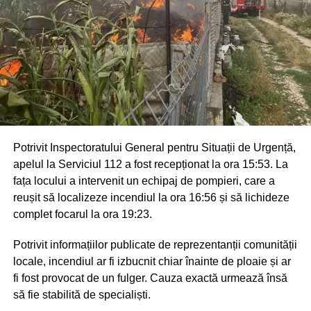
Potrivit Inspectoratului General pentru Situații de Urgență,
apelul la Serviciul 112 a fost recepționat la ora 15:53. La
fața locului a intervenit un echipaj de pompieri, care a
reușit să localizeze incendiul la ora 16:56 și să lichideze
complet focarul la ora 19:23.
Potrivit informațiilor publicate de reprezentanții comunității
locale, incendiul ar fi izbucnit chiar înainte de ploaie și ar
fi fost provocat de un fulger. Cauza exactă urmează însă
să fie stabilită de specialiști.