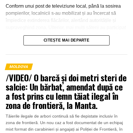
Conform unui post de televiziune local, până la sosirea
pompierilor, localnicii s-au mobilizat și au încercat să
împiedice extinderea flăcărilor, alertând autoritățile și
supraveghind zona. Ulterior, mai mulți săteni au participat
la intervenție, punând la dispoziția salvatorilor tehnică
CITEȘTE MAI DEPARTE
agricolă și transportând apă pentru stingerea incendiului.
MOLDOVA
/VIDEO/ O barcă și doi metri steri de
salcie: Un bărbat, amendat după ce
a fost prins cu lemn tăiat ilegal în
zona de frontieră, la Manta.
Tăierile ilegale de arbori continuă să fie depistate inclusiv în
zona de frontieră. Un nou caz a fost documentat de un echipaj
mixt format din carabinieri și angajați ai Poliției de Frontieră, în