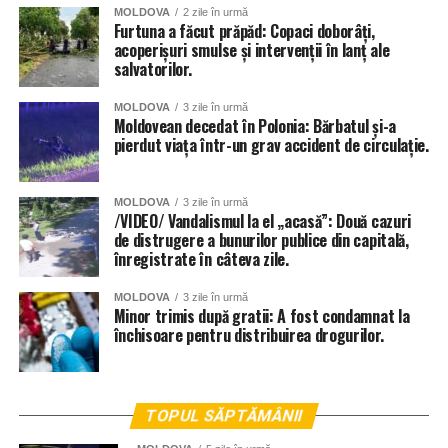
MOLDOVA
2 zile în urmă
Furtuna a făcut prăpăd: Copaci doborâți,
acoperișuri smulse și intervenții în lanț ale
salvatorilor.
MOLDOVA
3 zile în urmă
Moldovean decedat în Polonia: Bărbatul și-a
pierdut viața într-un grav accident de circulație.
MOLDOVA
3 zile în urmă
/VIDEO/ Vandalismul la el „acasă”: Două cazuri
de distrugere a bunurilor publice din capitală,
înregistrate în câteva zile.
MOLDOVA
3 zile în urmă
Minor trimis după gratii: A fost condamnat la
închisoare pentru distribuirea drogurilor.
TOPUL SĂPTĂMÂNII