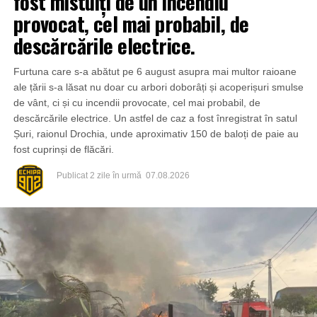
fost mistuiți de un incendiu
provocat, cel mai probabil, de
descărcările electrice.
Furtuna care s-a abătut pe 6 august asupra mai multor raioane
ale țării s-a lăsat nu doar cu arbori doborâți și acoperișuri smulse
de vânt, ci și cu incendii provocate, cel mai probabil, de
descărcările electrice. Un astfel de caz a fost înregistrat în satul
Șuri, raionul Drochia, unde aproximativ 150 de baloți de paie au
fost cuprinși de flăcări.
Publicat
2 zile în urmă
07.08.2026