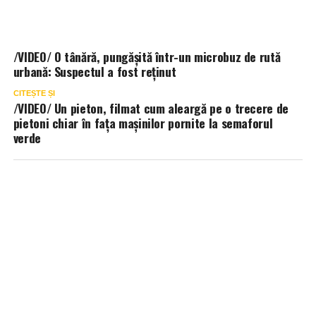
/VIDEO/ O tânără, pungășită într-un microbuz de rută
urbană: Suspectul a fost reținut
CITEȘTE ȘI
/VIDEO/ Un pieton, filmat cum aleargă pe o trecere de
pietoni chiar în fața mașinilor pornite la semaforul
verde