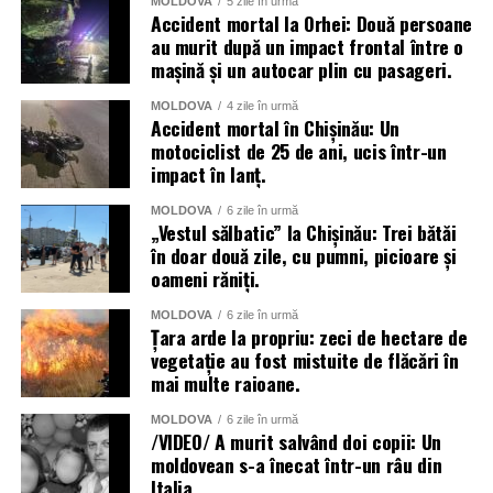
MOLDOVA
5 zile în urmă
Accident mortal la Orhei: Două persoane
au murit după un impact frontal între o
mașină și un autocar plin cu pasageri.
MOLDOVA
4 zile în urmă
Accident mortal în Chișinău: Un
motociclist de 25 de ani, ucis într-un
impact în lanț.
MOLDOVA
6 zile în urmă
„Vestul sălbatic” la Chișinău: Trei bătăi
în doar două zile, cu pumni, picioare și
oameni răniți.
MOLDOVA
6 zile în urmă
Țara arde la propriu: zeci de hectare de
vegetație au fost mistuite de flăcări în
mai multe raioane.
MOLDOVA
6 zile în urmă
/VIDEO/ A murit salvând doi copii: Un
moldovean s-a înecat într-un râu din
Italia.