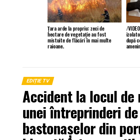
Țara arde la propriu: zeci de
/VIDEO/
hectare de vegetație au fost
izolato
mistuite de flăcări în mai multe
după ce
raioane.
ameninț
piață d
EDIȚIE TV
Accident la locul de
unei întreprinderi d
bastonașelor din po