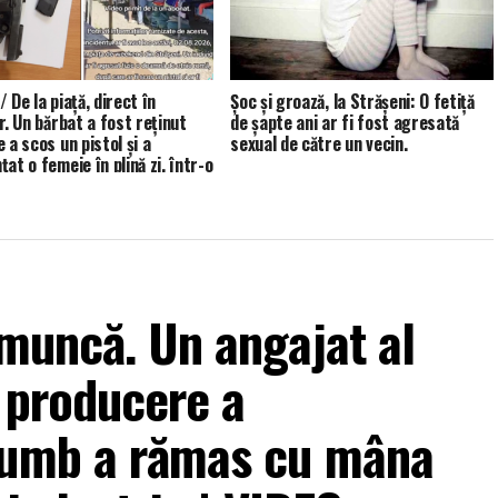
 De la piață, direct în
Șoc și groază, la Strășeni: O fetiță
r. Un bărbat a fost reținut
de șapte ani ar fi fost agresată
 a scos un pistol și a
sexual de către un vecin.
at o femeie în plină zi, într-o
in Strășeni.
 muncă. Un angajat al
e producere a
rumb a rămas cu mâna