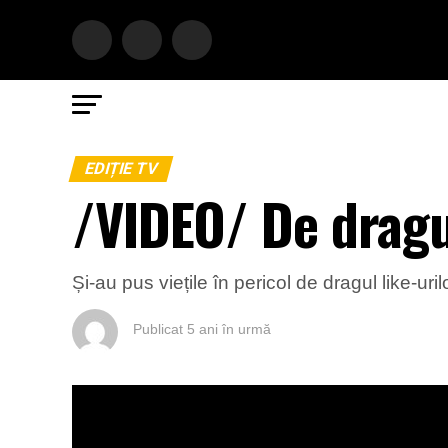
EDIȚIE TV
/VIDEO/ De dragul
Și-au pus viețile în pericol de dragul like-uri
Publicat
5 ani în urmă