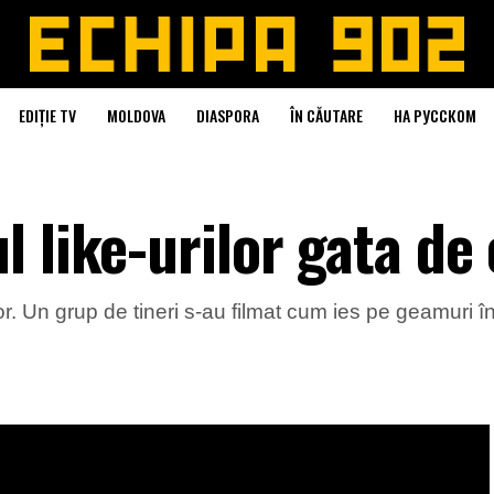
EDIȚIE TV
MOLDOVA
DIASPORA
ÎN CĂUTARE
НА РУССКОМ
 like-urilor gata de 
lor. Un grup de tineri s-au filmat cum ies pe geamuri în