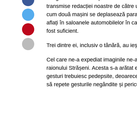
transmise redacției noastre de către u
cum două mașini se deplasează paral
aflați în saloanele automobilelor în c
fost suficient.
Trei dintre ei, inclusiv o tânără, au i
Cel care ne-a expediat imaginile ne-a 
raionului Strășeni. Acesta s-a arătat
gesturi trebuiesc pedepsite, deoarece, 
să repete gesturile negândite și pericu