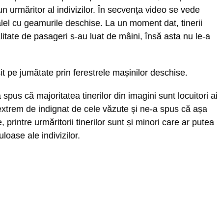
n urmăritor al indivizilor. În secvența video se vede
el cu geamurile deschise. La un moment dat, tinerii
alitate de pasageri s-au luat de mâini, însă asta nu le-a
eșit pe jumătate prin ferestrele mașinilor deschise.
spus că majoritatea tinerilor din imagini sunt locuitori ai
 extrem de indignat de cele văzute și ne-a spus că așa
printre urmăritorii tinerilor sunt și minori care ar putea
loase ale indivizilor.