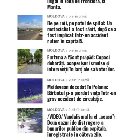
ilegal în zona de frontieră, la
Manta.
MOLDOVA
o zi în urmă
De pe roți, pe patul de spital: Un
motociclist a fost rănit, după ce a
fost implicat într-un accident
rutier în capitală.
MOLDOVA
o zi în urmă
Furtuna a făcut prăpăd: Copaci
doborâți, acoperișuri smulse și
intervenții în lanț ale salvatorilor.
MOLDOVA
2 zile în urmă
Moldovean decedat în Polonia:
Bărbatul și-a pierdut viața într-un
grav accident de circulație.
MOLDOVA
2 zile în urmă
/VIDEO/ Vandalismul la el „acasă”:
Două cazuri de distrugere a
bunurilor publice din capitală,
înregistrate în câteva zile.