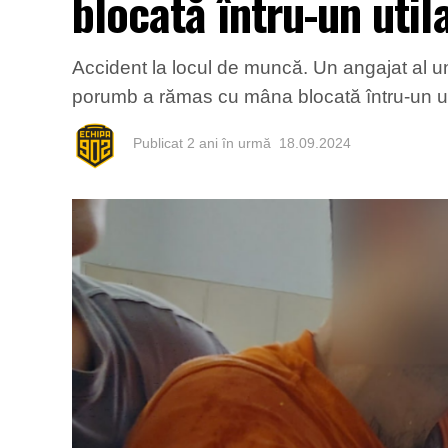
blocată întru-un util
Accident la locul de muncă. Un angajat al u
porumb a rămas cu mâna blocată întru-un util
Publicat
2 ani în urmă
18.09.2024