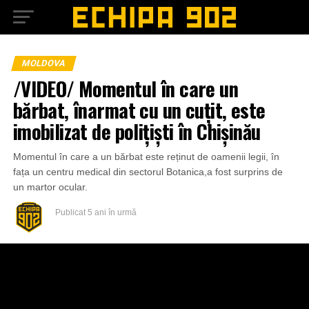
MOLDOVA
/VIDEO/ Momentul în care un
bărbat, înarmat cu un cuțit, este
imobilizat de polițiști în Chișinău
Momentul în care a un bărbat este reținut de oamenii legii, în
fața un centru medical din sectorul Botanica,a fost surprins de
un martor ocular.
Publicat
5 ani în urmă