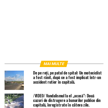
MAI MULTE
De pe roți, pe patul de spital: Un motociclist
a fost rănit, după ce a fost implicat într-un
accident rutier în capitală.
/VIDEO/ Vandalismul la el „acasă”: Două
cazuri de distrugere a bunurilor publice din
capitală, înregistrate în câteva zile.