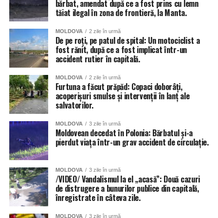
bărbat, amendat după ce a fost prins cu lemn
tăiat ilegal în zona de frontieră, la Manta.
MOLDOVA
2 zile în urmă
De pe roți, pe patul de spital: Un motociclist a
fost rănit, după ce a fost implicat într-un
accident rutier în capitală.
MOLDOVA
2 zile în urmă
Furtuna a făcut prăpăd: Copaci doborâți,
acoperișuri smulse și intervenții în lanț ale
salvatorilor.
MOLDOVA
3 zile în urmă
Moldovean decedat în Polonia: Bărbatul și-a
pierdut viața într-un grav accident de circulație.
MOLDOVA
3 zile în urmă
/VIDEO/ Vandalismul la el „acasă”: Două cazuri
de distrugere a bunurilor publice din capitală,
înregistrate în câteva zile.
MOLDOVA
3 zile în urmă