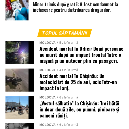
Minor trimis după gratii: A fost condamnat la
închisoare pentru distribuirea drogurilor.
TOPUL SĂPTĂMÂNII
MOLDOVA
5 zile în urmă
Accident mortal la Orhei: Două persoane
au murit după un impact frontal între o
mașină și un autocar plin cu pasageri.
MOLDOVA
4 zile în urmă
Accident mortal în Chișinău: Un
motociclist de 25 de ani, ucis într-un
impact în lanț.
MOLDOVA
6 zile în urmă
„Vestul sălbatic” la Chișinău: Trei bătăi
în doar două zile, cu pumni, picioare și
oameni răniți.
MOLDOVA
6 zile în urmă