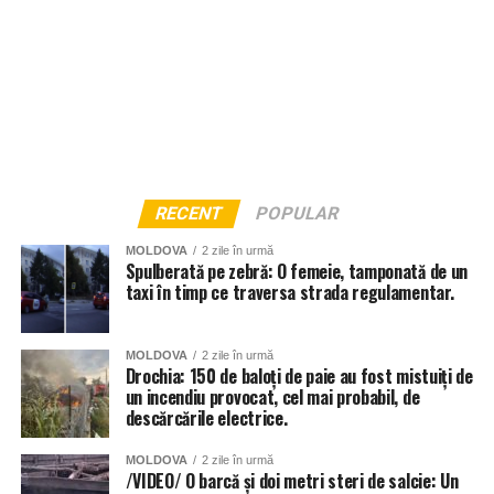
RECENT
POPULAR
MOLDOVA
2 zile în urmă
Spulberată pe zebră: O femeie, tamponată de un
taxi în timp ce traversa strada regulamentar.
MOLDOVA
2 zile în urmă
Drochia: 150 de baloți de paie au fost mistuiți de
un incendiu provocat, cel mai probabil, de
descărcările electrice.
MOLDOVA
2 zile în urmă
/VIDEO/ O barcă și doi metri steri de salcie: Un