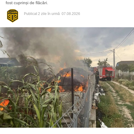
fost cuprinși de flăcări.
Publicat
2 zile în urmă
07.08.2026