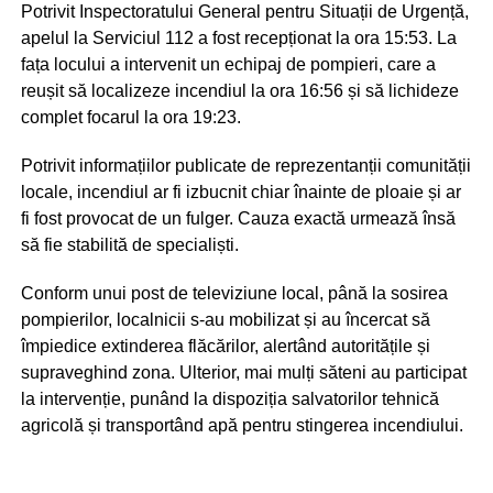
Potrivit Inspectoratului General pentru Situații de Urgență,
apelul la Serviciul 112 a fost recepționat la ora 15:53. La
fața locului a intervenit un echipaj de pompieri, care a
reușit să localizeze incendiul la ora 16:56 și să lichideze
complet focarul la ora 19:23.
Potrivit informațiilor publicate de reprezentanții comunității
locale, incendiul ar fi izbucnit chiar înainte de ploaie și ar
fi fost provocat de un fulger. Cauza exactă urmează însă
să fie stabilită de specialiști.
Conform unui post de televiziune local, până la sosirea
pompierilor, localnicii s-au mobilizat și au încercat să
împiedice extinderea flăcărilor, alertând autoritățile și
supraveghind zona. Ulterior, mai mulți săteni au participat
la intervenție, punând la dispoziția salvatorilor tehnică
agricolă și transportând apă pentru stingerea incendiului.