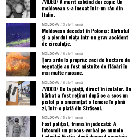
/VIDEO/ A murit salvând doi copii: Un
moldovean s-a înecat într-un râu din
Italia.
MOLDOVA
3 zile în urmă
Moldovean decedat în Polonia: Bărbatul
și-a pierdut viața într-un grav accident
de circulație.
MOLDOVA
6 zile în urmă
Țara arde la propriu: zeci de hectare de
vegetație au fost mistuite de flăcări în
mai multe raioane.
MOLDOVA
6 zile în urmă
/VIDEO/ De la piață, direct în izolator. Un
bărbat a fost reținut după ce a scos un
pistol și a amenințat o femeie în plină
zi, într-o piață din Strășeni.
MOLDOVA
5 zile în urmă
Fost polițist, trimis în judecată: A
întocmit un proces-verbal pe numele
Ludmilei Vartic, după decesul acesteia.