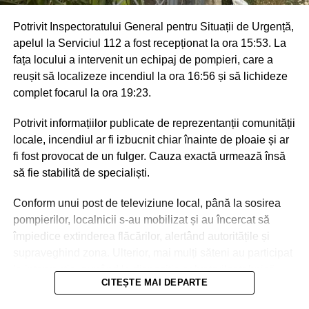
Potrivit Inspectoratului General pentru Situații de Urgență,
apelul la Serviciul 112 a fost recepționat la ora 15:53. La
fața locului a intervenit un echipaj de pompieri, care a
reușit să localizeze incendiul la ora 16:56 și să lichideze
complet focarul la ora 19:23.
Potrivit informațiilor publicate de reprezentanții comunității
locale, incendiul ar fi izbucnit chiar înainte de ploaie și ar
fi fost provocat de un fulger. Cauza exactă urmează însă
să fie stabilită de specialiști.
Conform unui post de televiziune local, până la sosirea
pompierilor, localnicii s-au mobilizat și au încercat să
împiedice extinderea flăcărilor, alertând autoritățile și
supraveghind zona. Ulterior, mai mulți săteni au participat
la intervenție, punând la dispoziția salvatorilor tehnică
CITEȘTE MAI DEPARTE
agricolă și transportând apă pentru stingerea incendiului.