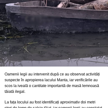
Din fericire, nimeni nu a avut de suferit, iar reprezentanții
comunității au mulțumit atât pompierilor din Drochia, cât și
localnicilor care au intervenit prompt și au contribuit la
limitarea pagubelor.
Oamenii legii au intervenit după ce au observat activități
suspecte în apropierea lacului Manta, iar verificările au
scos la iveală o cantitate importantă de masă lemnoasă
tăiată ilegal.
La fața locului au fost identificați aproximativ doi metri
steri de lemn de salcie tăiat, iar oamenii legii au constatat