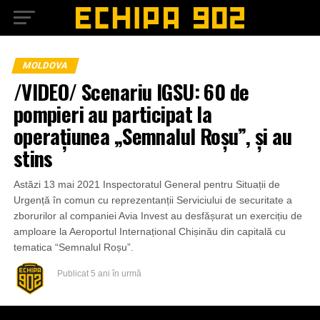
MOLDOVA
/VIDEO/ Scenariu IGSU: 60 de
pompieri au participat la
operațiunea „Semnalul Roșu”, și au
stins
Astăzi 13 mai 2021 Inspectoratul General pentru Situații de
Urgență în comun cu reprezentanții Serviciului de securitate a
zborurilor al companiei Avia Invest au desfășurat un exercițiu de
amploare la Aeroportul Internațional Chișinău din capitală cu
tematica “Semnalul Roșu”.
Publicat
5 ani în urmă