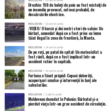
MOLDOVA
13 ore în urmă
Drochia: 150 de baloți de paie au fost mistuiți de
un incendiu provocat, cel mai probabil, de
descărcările electrice.
MOLDOVA
13 ore în urmă
/VIDEO/ O barcă și doi metri steri de salcie: Un
bărbat, amendat după ce a fost prins cu lemn
tăiat ilegal în zona de frontieră, la Manta.
MOLDOVA
14 ore în urmă
De pe roți, pe patul de spital: Un motociclist a
fost rănit, după ce a fost implicat într-un
accident rutier în capitală.
MOLDOVA
14 ore în urmă
Furtuna a făcut prăpăd: Copaci doborâți,
acoperișuri smulse și intervenții în lanț ale
salvatorilor.
MOLDOVA
2 zile în urmă
Moldovean decedat în Polonia: Bărbatul și-a
pierdut viața într-un grav accident de circulație.