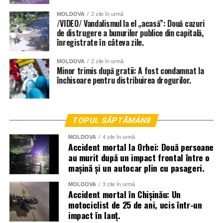
MOLDOVA
2 zile în urmă
/VIDEO/ Vandalismul la el „acasă”: Două cazuri
de distrugere a bunurilor publice din capitală,
înregistrate în câteva zile.
MOLDOVA
2 zile în urmă
Minor trimis după gratii: A fost condamnat la
închisoare pentru distribuirea drogurilor.
TOPUL SĂPTĂMÂNII
MOLDOVA
4 zile în urmă
Accident mortal la Orhei: Două persoane
au murit după un impact frontal între o
mașină și un autocar plin cu pasageri.
MOLDOVA
3 zile în urmă
Accident mortal în Chișinău: Un
motociclist de 25 de ani, ucis într-un
impact în lanț.