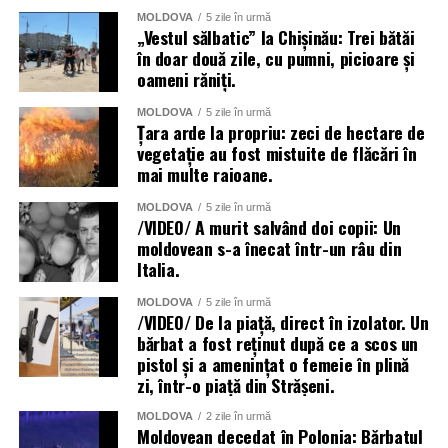
MOLDOVA
5 zile în urmă
„Vestul sălbatic” la Chișinău: Trei bătăi
în doar două zile, cu pumni, picioare și
oameni răniți.
MOLDOVA
5 zile în urmă
Țara arde la propriu: zeci de hectare de
vegetație au fost mistuite de flăcări în
mai multe raioane.
MOLDOVA
5 zile în urmă
/VIDEO/ A murit salvând doi copii: Un
moldovean s-a înecat într-un râu din
Italia.
MOLDOVA
5 zile în urmă
/VIDEO/ De la piață, direct în izolator. Un
bărbat a fost reținut după ce a scos un
pistol și a amenințat o femeie în plină
zi, într-o piață din Strășeni.
MOLDOVA
2 zile în urmă
Moldovean decedat în Polonia: Bărbatul