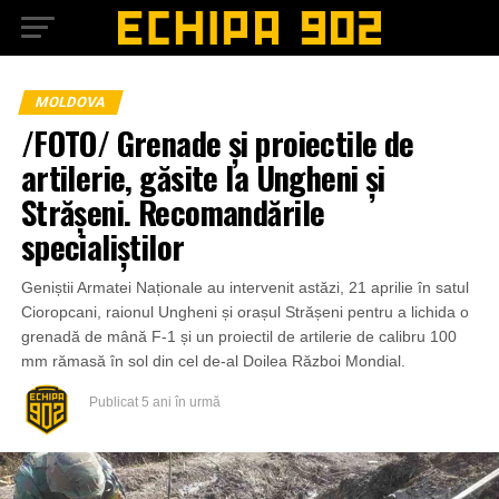
MOLDOVA
/FOTO/ Grenade și proiectile de
artilerie, găsite la Ungheni și
Strășeni. Recomandările
specialiștilor
Geniștii Armatei Naționale au intervenit astăzi, 21 aprilie în satul
Cioropcani, raionul Ungheni și orașul Strășeni pentru a lichida o
grenadă de mână F-1 și un proiectil de artilerie de calibru 100
mm rămasă în sol din cel de-al Doilea Război Mondial.
Publicat
5 ani în urmă