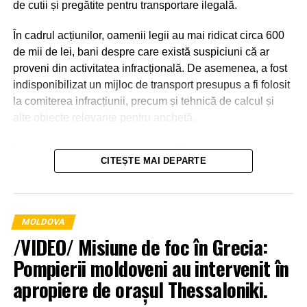
de cutii și pregătite pentru transportare ilegală.
În cadrul acțiunilor, oamenii legii au mai ridicat circa 600
de mii de lei, bani despre care există suspiciuni că ar
proveni din activitatea infracțională. De asemenea, a fost
indisponibilizat un mijloc de transport presupus a fi folosit
la comiterea infracțiunii, precum și tehnică de calcul și
alte obiecte relevante pentru anchetă.
Potrivit anchetatorilor, schema ar fi fost organizată de un
CITEȘTE MAI DEPARTE
grup de persoane, o parte dintre acestea fiind deja
identificate. Alte persoane suspectate de implicare
urmează să fie stabilite în cadrul investigațiilor.
MOLDOVA
/VIDEO/ Misiune de foc în Grecia:
Pompierii moldoveni au intervenit în
apropiere de orașul Thessaloniki.