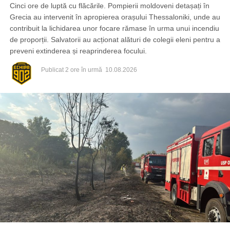
Cinci ore de luptă cu flăcările. Pompierii moldoveni detașați în
Grecia au intervenit în apropierea orașului Thessaloniki, unde au
contribuit la lichidarea unor focare rămase în urma unui incendiu
de proporții. Salvatorii au acționat alături de colegii eleni pentru a
preveni extinderea și reaprinderea focului.
Publicat
2 ore în urmă
10.08.2026
În dosar este cercetat în stare de libertate un cetățean al
Republicii Moldova, în vârstă de 38 de ani.
Oamenii legii continuă acțiunile procesual-penale pentru
documentarea completă a cazului, stabilirea tuturor