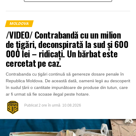
MOLDOVA
/VIDEO/ Contrabandă cu un milion
de țigări, deconspirată la sud și 600
000 lei – ridicați. Un bărbat este
cercetat pe caz.
Contrabanda cu țigări continuă să genereze dosare penale în
Republica Moldova. De această dată, oamenii legii au descoperit
în sudul țării o cantitate impunătoare de produse din tutun, care
ar fi urmat să fie scoase ilegal peste hotare.
Publicat
2 ore în urmă
10.08.2026