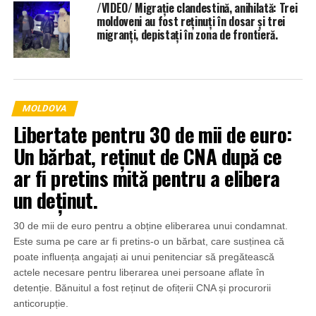
/VIDEO/ Migrație clandestină, anihilată: Trei
moldoveni au fost reținuți în dosar și trei
migranți, depistați în zona de frontieră.
MOLDOVA
Libertate pentru 30 de mii de euro:
Un bărbat, reținut de CNA după ce
ar fi pretins mită pentru a elibera
un deținut.
30 de mii de euro pentru a obține eliberarea unui condamnat.
Este suma pe care ar fi pretins-o un bărbat, care susținea că
poate influența angajați ai unui penitenciar să pregătească
actele necesare pentru liberarea unei persoane aflate în
detenție. Bănuitul a fost reținut de ofițerii CNA și procurorii
anticorupție.