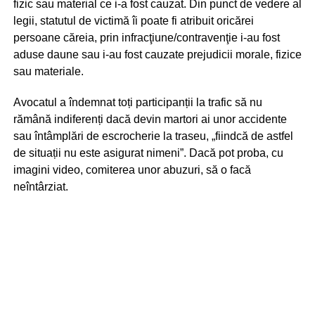
fizic sau material ce i-a fost cauzat. Din punct de vedere al
legii, statutul de victimă îi poate fi atribuit oricărei
persoane căreia, prin infracţiune/contravenţie i-au fost
aduse daune sau i-au fost cauzate prejudicii morale, fizice
sau materiale.
Avocatul a îndemnat toți participanții la trafic să nu
rămână indiferenți dacă devin martori ai unor accidente
sau întâmplări de escrocherie la traseu, „fiindcă de astfel
de situații nu este asigurat nimeni”. Dacă pot proba, cu
imagini video, comiterea unor abuzuri, să o facă
neîntârziat.