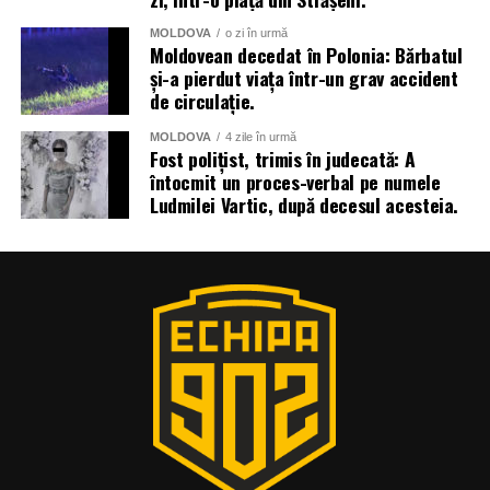
MOLDOVA
o zi în urmă
Moldovean decedat în Polonia: Bărbatul
și-a pierdut viața într-un grav accident
de circulație.
MOLDOVA
4 zile în urmă
Fost polițist, trimis în judecată: A
întocmit un proces-verbal pe numele
Ludmilei Vartic, după decesul acesteia.