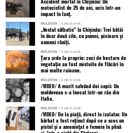
Accident mortal în Chișinău: Un
motociclist de 25 de ani, ucis într-un
impact în lanț.
MOLDOVA
5 zile în urmă
„Vestul sălbatic” la Chișinău: Trei bătăi
în doar două zile, cu pumni, picioare și
oameni răniți.
MOLDOVA
5 zile în urmă
Țara arde la propriu: zeci de hectare de
vegetație au fost mistuite de flăcări în
mai multe raioane.
MOLDOVA
5 zile în urmă
/VIDEO/ A murit salvând doi copii: Un
moldovean s-a înecat într-un râu din
Italia.
MOLDOVA
5 zile în urmă
/VIDEO/ De la piață, direct în izolator. Un
bărbat a fost reținut după ce a scos un
pistol și a amenințat o femeie în plină
zi, într-o piață din Strășeni.