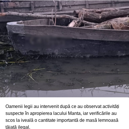
Din fericire, nimeni nu a avut de suferit, iar reprezentanții
comunității au mulțumit atât pompierilor din Drochia, cât și
localnicilor care au intervenit prompt și au contribuit la
limitarea pagubelor.
Oamenii legii au intervenit după ce au observat activități
suspecte în apropierea lacului Manta, iar verificările au
scos la iveală o cantitate importantă de masă lemnoasă
tăiată ilegal.