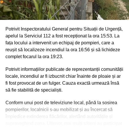
Potrivit Inspectoratului General pentru Situații de Urgență,
apelul la Serviciul 112 a fost recepționat la ora 15:53. La
fața locului a intervenit un echipaj de pompieri, care a
reușit să localizeze incendiul la ora 16:56 și să lichideze
complet focarul la ora 19:23.
Potrivit informațiilor publicate de reprezentanții comunității
locale, incendiul ar fi izbucnit chiar înainte de ploaie și ar
fi fost provocat de un fulger. Cauza exactă urmează însă
să fie stabilită de specialiști.
Conform unui post de televiziune local, până la sosirea
pompierilor, localnicii s-au mobilizat și au încercat să
împiedice extinderea flăcărilor, alertând autoritățile și
supraveghind zona. Ulterior, mai mulți săteni au participat