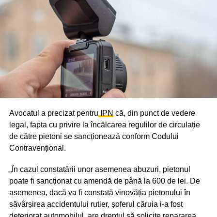
Avocatul a precizat pentru
IPN
că, din punct de vedere
legal, fapta cu privire la încălcarea regulilor de circulație
de către pietoni se sancționează conform Codului
Contravențional.
„În cazul constatării unor asemenea abuzuri, pietonul
poate fi sancționat cu amendă de până la 600 de lei. De
asemenea, dacă va fi constată vinovăția pietonului în
săvârșirea accidentului rutier, șoferul căruia i-a fost
deteriorat automobilul, are dreptul să solicite repararea