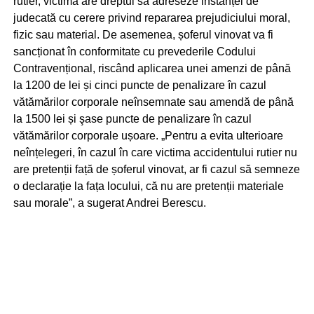
rutier, victima are dreptul să adreseze instanței de
judecată cu cerere privind repararea prejudiciului moral,
fizic sau material. De asemenea, șoferul vinovat va fi
sancționat în conformitate cu prevederile Codului
Contravențional, riscând aplicarea unei amenzi de până
la 1200 de lei și cinci puncte de penalizare în cazul
vătămărilor corporale neînsemnate sau amendă de până
la 1500 lei și şase puncte de penalizare în cazul
vătămărilor corporale ușoare. „Pentru a evita ulterioare
neînțelegeri, în cazul în care victima accidentului rutier nu
are pretenții față de șoferul vinovat, ar fi cazul să semneze
o declarație la fața locului, că nu are pretenții materiale
sau morale”, a sugerat Andrei Berescu.