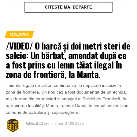
la intervenție, punând la dispoziția salvatorilor tehnică
CITEȘTE MAI DEPARTE
agricolă și transportând apă pentru stingerea incendiului.
MOLDOVA
/VIDEO/ O barcă și doi metri steri de
salcie: Un bărbat, amendat după ce
a fost prins cu lemn tăiat ilegal în
zona de frontieră, la Manta.
Tăierile ilegale de arbori continuă să fie depistate inclusiv în
zona de frontieră. Un nou caz a fost documentat de un echipaj
mixt format din carabinieri și angajați ai Poliției de Frontieră, în
apropierea localității Manta, raionul Cahul, în timpul unei misiuni
comune de patrulare și supraveghere.
Publicat
13 ore în urmă
07.08.2026