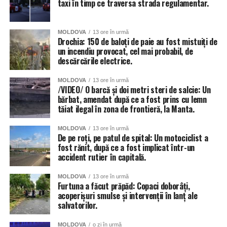
taxi în timp ce traversa strada regulamentar.
MOLDOVA
13 ore în urmă
Drochia: 150 de baloți de paie au fost mistuiți de
un incendiu provocat, cel mai probabil, de
descărcările electrice.
MOLDOVA
13 ore în urmă
/VIDEO/ O barcă și doi metri steri de salcie: Un
bărbat, amendat după ce a fost prins cu lemn
tăiat ilegal în zona de frontieră, la Manta.
MOLDOVA
13 ore în urmă
De pe roți, pe patul de spital: Un motociclist a
fost rănit, după ce a fost implicat într-un
accident rutier în capitală.
MOLDOVA
13 ore în urmă
Furtuna a făcut prăpăd: Copaci doborâți,
acoperișuri smulse și intervenții în lanț ale
salvatorilor.
MOLDOVA
o zi în urmă