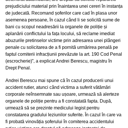
prejudiciului material prin înaintarea unei cereri în instanța
de judecată. Recomand șoferilor care cad în plasa unor
asemenea persoane, în cazul când li se solicită sume de
bani cu scopul neadresării la organele de poliție și
aplanării conflictului la fața locului, să reclame imediat
abuzurile pretinselor victime prin adresarea unei plângeri
penale cu solicitarea de a fi pornită urmărirea penală pe
faptul comiterii infracțiunii prevăzute la art. 190 Cod Penal
(escrocherie)”, a explicat Andrei Berescu, magistru în
Drept Penal.
Andrei Berescu mai spune că în cazul producerii unui
accident rutier, atunci când victima a suferit vătămări
corporale neînsemnate sau ușoare, urmează să alerteze
organele de poliție pentru a fi constatată fapta. După,
urmează să se prezinte medicului legist pentru
constatarea gradului leziunilor suferite. În cazul în care va
fi probată vinovăția șoferului în comiterea accidentului