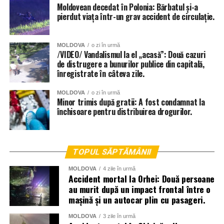
Moldovean decedat în Polonia: Bărbatul și-a
pierdut viața într-un grav accident de circulație.
MOLDOVA
o zi în urmă
/VIDEO/ Vandalismul la el „acasă”: Două cazuri
de distrugere a bunurilor publice din capitală,
înregistrate în câteva zile.
MOLDOVA
o zi în urmă
Minor trimis după gratii: A fost condamnat la
închisoare pentru distribuirea drogurilor.
TOPUL SĂPTĂMÂNII
MOLDOVA
4 zile în urmă
Accident mortal la Orhei: Două persoane
au murit după un impact frontal între o
mașină și un autocar plin cu pasageri.
MOLDOVA
3 zile în urmă