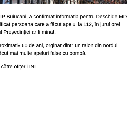
ul IP Buiucani, a confirmat informația pentru Deschide.MD
ificat persoana care a făcut apelul la 112, în jurul orei
 Președinției ar fi minat.
roximativ 60 de ani, orginar dintr-un raion din nordul
făcut mai multe apeluri false cu bombă.
către ofițerii INI.