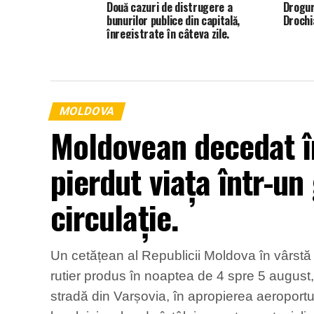
Două cazuri de distrugere a
Drogur
bunurilor publice din capitală,
Drochia
înregistrate în câteva zile.
MOLDOVA
Moldovean decedat în
pierdut viața într-un
circulație.
Un cetățean al Republicii Moldova în vârstă d
rutier produs în noaptea de 4 spre 5 august,
stradă din Varșovia, în apropierea aeroport