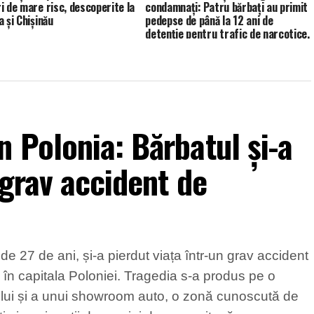
i de mare risc, descoperite la
condamnați: Patru bărbați au primit
 și Chișinău
pedepse de până la 12 ani de
detenție pentru trafic de narcotice.
 Polonia: Bărbatul și-a
 grav accident de
e 27 de ani, și-a pierdut viața într-un grav accident
 în capitala Poloniei. Tragedia s-a produs pe o
ului și a unui showroom auto, o zonă cunoscută de