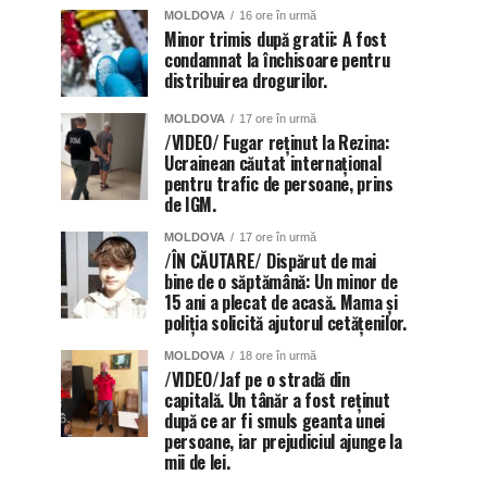
MOLDOVA
16 ore în urmă
Minor trimis după gratii: A fost
condamnat la închisoare pentru
distribuirea drogurilor.
MOLDOVA
17 ore în urmă
/VIDEO/ Fugar reținut la Rezina:
Ucrainean căutat internațional
pentru trafic de persoane, prins
de IGM.
MOLDOVA
17 ore în urmă
/ÎN CĂUTARE/ Dispărut de mai
bine de o săptămână: Un minor de
15 ani a plecat de acasă. Mama și
poliția solicită ajutorul cetățenilor.
MOLDOVA
18 ore în urmă
/VIDEO/Jaf pe o stradă din
capitală. Un tânăr a fost reținut
după ce ar fi smuls geanta unei
persoane, iar prejudiciul ajunge la
mii de lei.