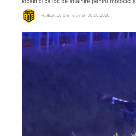
localnici ca loc de întâlnire pentru motocicli
Publicat
16 ore în urmă
06.08.2026