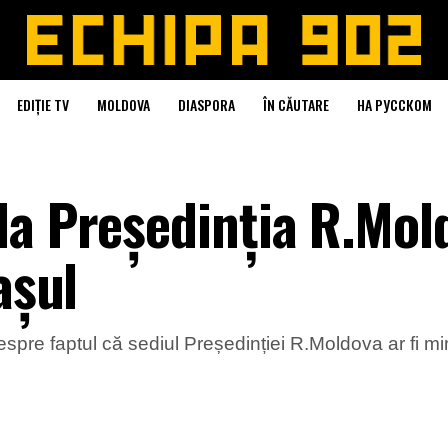
EDIȚIE TV
MOLDOVA
DIASPORA
ÎN CĂUTARE
НА РУССКОМ
la Președinția R.Mol
așul
pre faptul că sediul Președinției R.Moldova ar fi mina