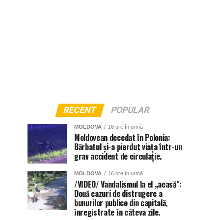
RECENT
POPULAR
MOLDOVA
16 ore în urmă
Moldovean decedat în Polonia:
Bărbatul și-a pierdut viața într-un
grav accident de circulație.
MOLDOVA
16 ore în urmă
/VIDEO/ Vandalismul la el „acasă”:
Două cazuri de distrugere a
bunurilor publice din capitală,
înregistrate în câteva zile.