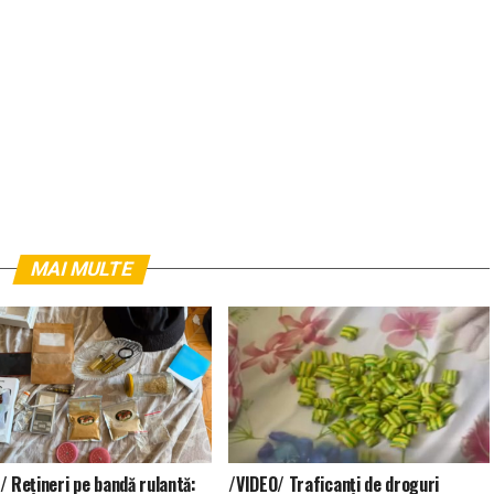
MAI MULTE
/ Rețineri pe bandă rulantă:
/VIDEO/ Traficanți de droguri