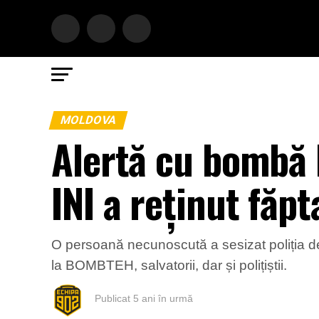
MOLDOVA
Alertă cu bombă 
INI a reținut făpt
O persoană necunoscută a sesizat poliția des
la BOMBTEH, salvatorii, dar și polițiștii.
Publicat
5 ani în urmă