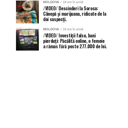
MOLDOVA
18 ore în urmă
/VIDEO/ Descinderi la Soroca:
Cânepă și marijuana, ridicate de la
doi suspecți.
MOLDOVA
18 ore în urmă
/VIDEO/ Investiții false, bani
pierduți: Păcălită online, o femeie
a rămas fără peste 277.000 de lei.