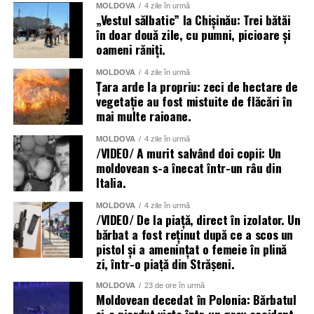
MOLDOVA
4 zile în urmă
„Vestul sălbatic” la Chișinău: Trei bătăi
în doar două zile, cu pumni, picioare și
oameni răniți.
MOLDOVA
4 zile în urmă
Țara arde la propriu: zeci de hectare de
vegetație au fost mistuite de flăcări în
mai multe raioane.
MOLDOVA
4 zile în urmă
/VIDEO/ A murit salvând doi copii: Un
moldovean s-a înecat într-un râu din
Italia.
MOLDOVA
4 zile în urmă
/VIDEO/ De la piață, direct în izolator. Un
bărbat a fost reținut după ce a scos un
pistol și a amenințat o femeie în plină
zi, într-o piață din Strășeni.
MOLDOVA
23 de ore în urmă
Moldovean decedat în Polonia: Bărbatul