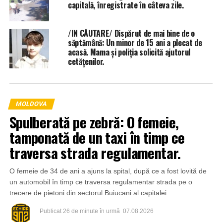
capitală, înregistrate în câteva zile.
/ÎN CĂUTARE/ Dispărut de mai bine de o
săptămână: Un minor de 15 ani a plecat de
acasă. Mama și poliția solicită ajutorul
cetățenilor.
MOLDOVA
Spulberată pe zebră: O femeie,
tamponată de un taxi în timp ce
traversa strada regulamentar.
O femeie de 34 de ani a ajuns la spital, după ce a fost lovită de
un automobil în timp ce traversa regulamentar strada pe o
trecere de pietoni din sectorul Buiucani al capitalei.
Publicat
26 de minute în urmă
07.08.2026