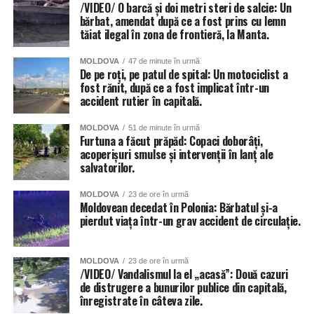
/VIDEO/ O barcă și doi metri steri de salcie: Un
bărbat, amendat după ce a fost prins cu lemn
tăiat ilegal în zona de frontieră, la Manta.
MOLDOVA
47 de minute în urmă
De pe roți, pe patul de spital: Un motociclist a
fost rănit, după ce a fost implicat într-un
accident rutier în capitală.
MOLDOVA
51 de minute în urmă
Furtuna a făcut prăpăd: Copaci doborâți,
acoperișuri smulse și intervenții în lanț ale
salvatorilor.
MOLDOVA
23 de ore în urmă
Moldovean decedat în Polonia: Bărbatul și-a
pierdut viața într-un grav accident de circulație.
MOLDOVA
23 de ore în urmă
/VIDEO/ Vandalismul la el „acasă”: Două cazuri
de distrugere a bunurilor publice din capitală,
înregistrate în câteva zile.