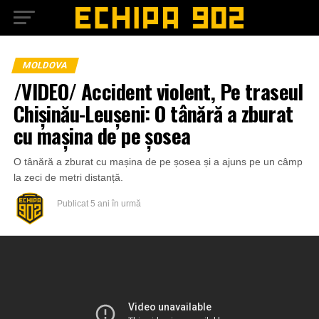
MOLDOVA
/VIDEO/ Accident violent, Pe traseul
Chișinău-Leușeni: O tânără a zburat
cu mașina de pe șosea
O tânără a zburat cu mașina de pe șosea și a ajuns pe un câmp
la zeci de metri distanță.
Publicat
5 ani în urmă