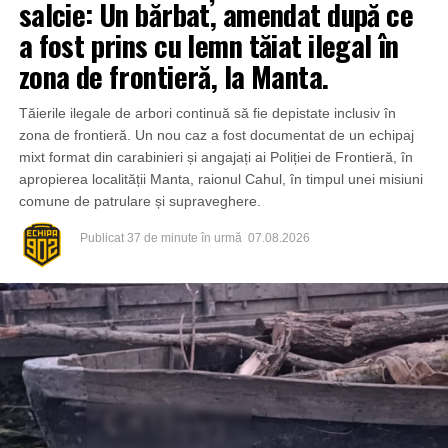
salcie: Un bărbat, amendat după ce
a fost prins cu lemn tăiat ilegal în
zona de frontieră, la Manta.
Tăierile ilegale de arbori continuă să fie depistate inclusiv în
zona de frontieră. Un nou caz a fost documentat de un echipaj
mixt format din carabinieri și angajați ai Poliției de Frontieră, în
apropierea localității Manta, raionul Cahul, în timpul unei misiuni
comune de patrulare și supraveghere.
Publicat
37 de minute în urmă
07.08.2026