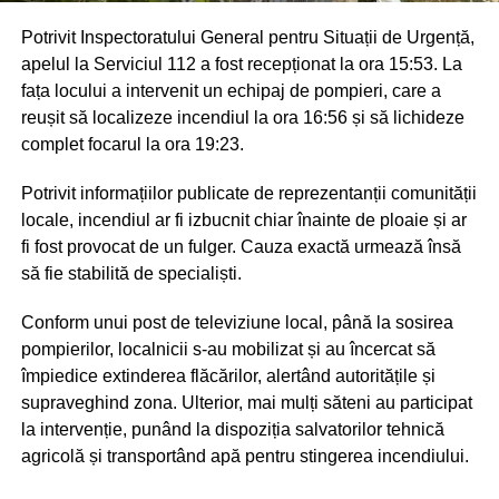
Potrivit Inspectoratului General pentru Situații de Urgență,
apelul la Serviciul 112 a fost recepționat la ora 15:53. La
fața locului a intervenit un echipaj de pompieri, care a
reușit să localizeze incendiul la ora 16:56 și să lichideze
complet focarul la ora 19:23.
Potrivit informațiilor publicate de reprezentanții comunității
locale, incendiul ar fi izbucnit chiar înainte de ploaie și ar
fi fost provocat de un fulger. Cauza exactă urmează însă
să fie stabilită de specialiști.
Conform unui post de televiziune local, până la sosirea
pompierilor, localnicii s-au mobilizat și au încercat să
împiedice extinderea flăcărilor, alertând autoritățile și
supraveghind zona. Ulterior, mai mulți săteni au participat
la intervenție, punând la dispoziția salvatorilor tehnică
agricolă și transportând apă pentru stingerea incendiului.