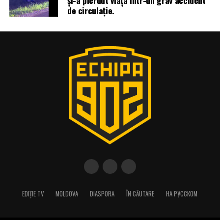
și-a pierdut viața într-un grav accident
de circulație.
EDIȚIE TV
MOLDOVA
DIASPORA
ÎN CĂUTARE
НА РУССКОМ