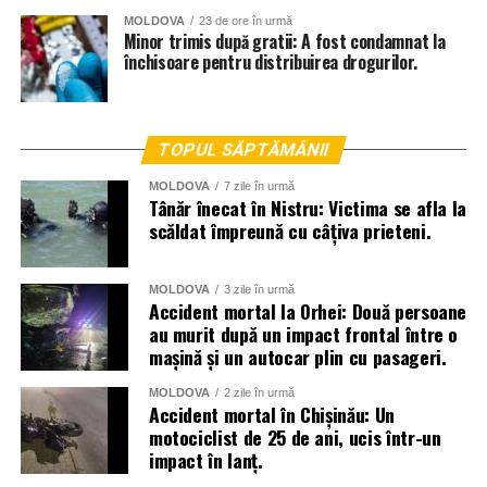
MOLDOVA
23 de ore în urmă
Minor trimis după gratii: A fost condamnat la
închisoare pentru distribuirea drogurilor.
TOPUL SĂPTĂMÂNII
MOLDOVA
7 zile în urmă
Tânăr înecat în Nistru: Victima se afla la
scăldat împreună cu câțiva prieteni.
MOLDOVA
3 zile în urmă
Accident mortal la Orhei: Două persoane
au murit după un impact frontal între o
mașină și un autocar plin cu pasageri.
MOLDOVA
2 zile în urmă
Accident mortal în Chișinău: Un
motociclist de 25 de ani, ucis într-un
impact în lanț.