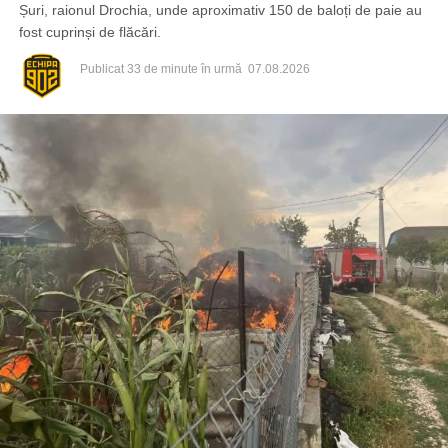
Șuri, raionul Drochia, unde aproximativ 150 de baloți de paie au
fost cuprinși de flăcări.
Publicat
33 de minute în urmă
07.08.2026