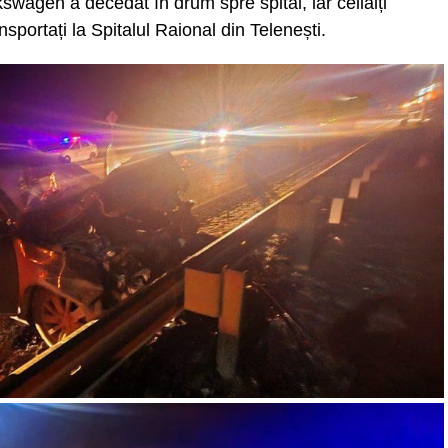
swagen a decedat în drum spre spital, iar ceilalți
ansportați la Spitalul Raional din Telenești.