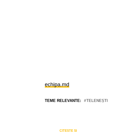
echipa.md
TEME RELEVANTE:
TELENEȘTI
CITEȘTE ȘI