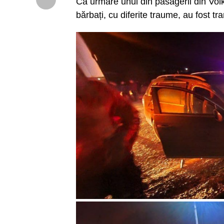
Ca urmare unul din pasagerii din Volk
bărbați, cu diferite traume, au fost tr