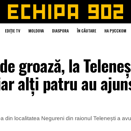
EDIȚIE TV
MOLDOVA
DIASPORA
ÎN CĂUTARE
НА РУССКОМ
e groază, la Teleneș
ar alți patru au ajun
rea din localitatea Negureni din raionul Telenești a av