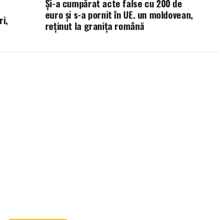
Și-a cumpărat acte false cu 200 de
euro și s-a pornit în UE. un moldovean,
ri,
reținut la granița română