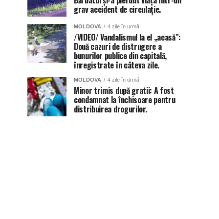
Bărbatul și-a pierdut viața într-un
grav accident de circulație.
MOLDOVA
4 zile în urmă
/VIDEO/ Vandalismul la el „acasă”:
Două cazuri de distrugere a
bunurilor publice din capitală,
înregistrate în câteva zile.
MOLDOVA
4 zile în urmă
Minor trimis după gratii: A fost
condamnat la închisoare pentru
distribuirea drogurilor.