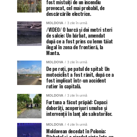
fost mistuiți de un incendiu
provocat, cel mai probabil, de
descărcările electrice.
MOLDOVA
3 zile în urmă
/VIDEO/ O barcă și doi metri steri
de salcie: Un bărbat, amendat
după ce a fost prins cu lemn tăiat
ilegal în zona de frontieră, la
Manta.
MOLDOVA
3 zile în urmă
De pe roți, pe patul de spital: Un
motociclist a fost rănit, după ce a
fost implicat într-un accident
rutier în capitală.
MOLDOVA
3 zile în urmă
Furtuna a făcut prăpăd: Copaci
doborâți, acoperișuri smulse și
intervenții în lanț ale salvatorilor.
MOLDOVA
4 zile în urmă
Moldovean decedat în Polonia: