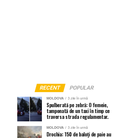
RECENT
POPULAR
MOLDOVA
3 zile în urmă
Spulberată pe zebră: O femeie,
tamponată de un taxi în timp ce
traversa strada regulamentar.
MOLDOVA
3 zile în urmă
Drochia: 150 de baloți de paie au