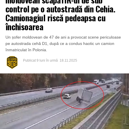
control pe o autostradă din Cehia.
Camionagiul riscă pedeapsa cu
închisoarea
Un șofer moldovean de 47 de ani a provocat scene periculoase
pe autostrada cehă D1, după ce a condus haotic un camion
înmatriculat în Polonia.
Potrivit Buongiorno Novara, carabinierii din Novara au
denunțat-o în stare de libertate pe T.F. (inițialele femeii), în
Publicat
9 luni în urmă
18.11.2025
cursul zilei de miercuri, 10 decembrie 2025, pentru
exercitarea fără drept a profesiei medicale și pentru
deținerea și administrarea de medicamente
necorespunzătoare.
Ancheta a pornit în urmă cu aproximativ o lună, după ce
locuitori din cartierul Santa Rita au semnalat un trafic
neobișnuit de persoane către un apartament.