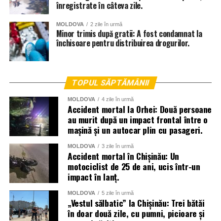
înregistrate în câteva zile.
MOLDOVA
2 zile în urmă
Minor trimis după gratii: A fost condamnat la
închisoare pentru distribuirea drogurilor.
TOPUL SĂPTĂMÂNII
MOLDOVA
4 zile în urmă
Accident mortal la Orhei: Două persoane
au murit după un impact frontal între o
mașină și un autocar plin cu pasageri.
MOLDOVA
3 zile în urmă
Accident mortal în Chișinău: Un
motociclist de 25 de ani, ucis într-un
impact în lanț.
MOLDOVA
5 zile în urmă
„Vestul sălbatic” la Chișinău: Trei bătăi
în doar două zile, cu pumni, picioare și
Verificările continuă pentru a stabili dacă au mai fost