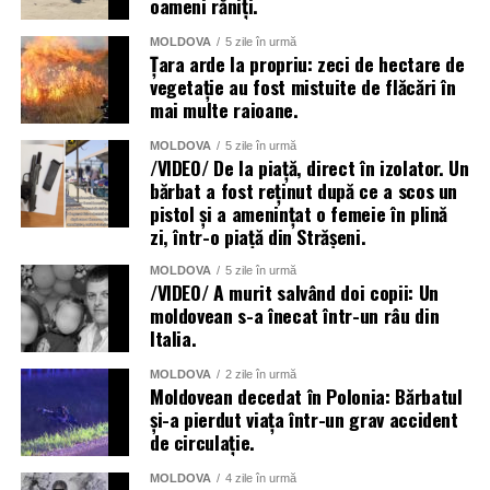
oameni răniți.
implicate și alte persoane și pentru a identifica și alte
cliente care ar fi primit medicamente necorespunzătoare.
MOLDOVA
5 zile în urmă
Țara arde la propriu: zeci de hectare de
Carabinierii le cer celor care au făcut astfel de proceduri
vegetație au fost mistuite de flăcări în
mai multe raioane.
să contacteze secția operativă a Nucleului Operativ și
Radiomobil al Companiei Carabinieri din Novara, pentru
MOLDOVA
5 zile în urmă
indicații privind pașii medicali necesari în vederea
/VIDEO/ De la piață, direct în izolator. Un
bărbat a fost reținut după ce a scos un
reducerii riscurilor pentru sănătate.
pistol și a amenințat o femeie în plină
zi, într-o piață din Strășeni.
MOLDOVA
5 zile în urmă
/VIDEO/ A murit salvând doi copii: Un
moldovean s-a înecat într-un râu din
Italia.
MOLDOVA
2 zile în urmă
Moldovean decedat în Polonia: Bărbatul
și-a pierdut viața într-un grav accident
de circulație.
MOLDOVA
4 zile în urmă