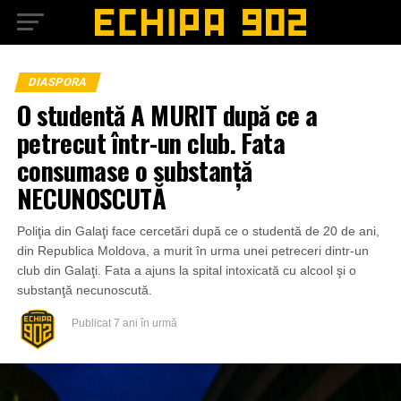
DIASPORA
O studentă A MURIT după ce a
petrecut într-un club. Fata
consumase o substanţă
NECUNOSCUTĂ
Poliţia din Galaţi face cercetări după ce o studentă de 20 de ani,
din Republica Moldova, a murit în urma unei petreceri dintr-un
club din Galaţi. Fata a ajuns la spital intoxicată cu alcool şi o
substanţă necunoscută.
Publicat
7 ani în urmă