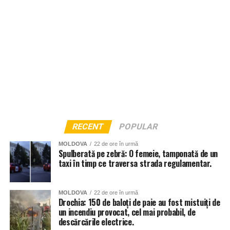
fiind de 1,29 la mie alcool în sânge – o valoare extrem de
gravă în condițiile în care legislația cehă impune toleranță
zero pentru alcool la volan. Mai mult, bărbatul a refuzat să
coopereze cu oamenii legii și nu a permis recoltarea
probelor biologice.
RECENT
POPULAR
MOLDOVA
22 de ore în urmă
Spulberată pe zebră: O femeie, tamponată de un
taxi în timp ce traversa strada regulamentar.
MOLDOVA
22 de ore în urmă
Drochia: 150 de baloți de paie au fost mistuiți de
un incendiu provocat, cel mai probabil, de
descărcările electrice.